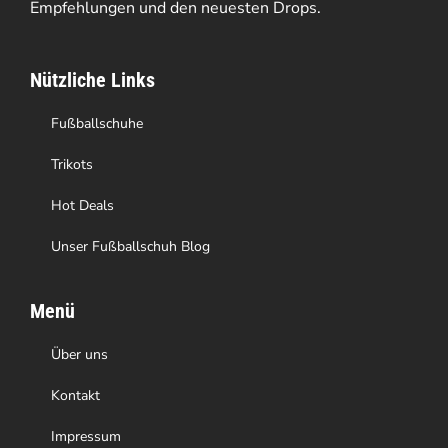
Empfehlungen und den neuesten Drops.
können
auf
Nützliche Links
der
Produktseite
Fußballschuhe
gewählt
Trikots
werden
Hot Deals
Unser Fußballschuh Blog
Menü
Über uns
Kontakt
Impressum