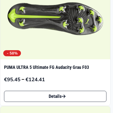
der
Produktseite
gewählt
werden
- 58%
PUMA ULTRA 5 Ultimate FG Audacity Grau F03
–
€
95.45
€
124.41
Preisspanne:
€95.45
Dieses
bis
Details
Produkt
€124.41
weist