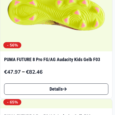
- 56%
PUMA FUTURE 8 Pro FG/AG Audacity Kids Gelb F03
–
€
47.97
€
82.46
Preisspanne:
€47.97
Dieses
bis
Details
Produkt
€82.46
weist
- 65%
mehrere