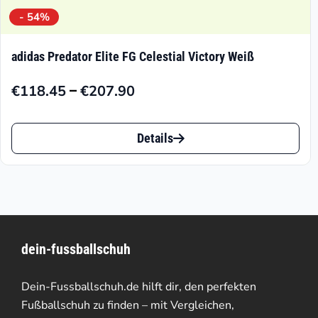
- 54%
adidas Predator Elite FG Celestial Victory Weiß
–
€
118.45
€
207.90
Preisspanne:
€118.45
Dieses
bis
Details
Produkt
€207.90
weist
mehrere
Varianten
dein-fussballschuh
auf.
Die
Dein-Fussballschuh.de hilft dir, den perfekten
Optionen
Fußballschuh zu finden – mit Vergleichen,