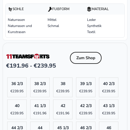
SOHLE
FUßFORM
MATERIAL
Naturrasen
Mittel
Leder
Naturrasen und
Schmal
Synthetik
Kunstrasen
Textil
Zum Shop
€
191.96
€
239.95
-
36 2/3
38 2/3
38
39 1/3
40 2/3
€
239.95
€
239.95
€
239.95
€
239.95
€
239.95
40
41 1/3
42
42 2/3
43 1/3
€
239.95
€
191.96
€
191.96
€
239.95
€
239.95
44 2/3
44
45 1/3
46 2/3
46