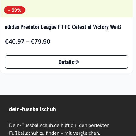
- 59%
adidas Predator League FT FG Celestial Victory Weiß
–
€
40.97
€
79.90
Preisspanne:
€40.97
Dieses
bis
Details
Produkt
€79.90
weist
mehrere
Varianten
dein-fussballschuh
auf.
Die
Dein-Fussballschuh.de hilft dir, den perfekten
Optionen
Fußballschuh zu finden – mit Vergleichen,