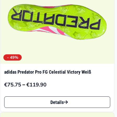
der
Produktseite
gewählt
werden
- 49%
adidas Predator Pro FG Celestial Victory Weiß
–
€
75.75
€
119.90
Preisspanne:
€75.75
Dieses
bis
Details
Produkt
€119.90
weist