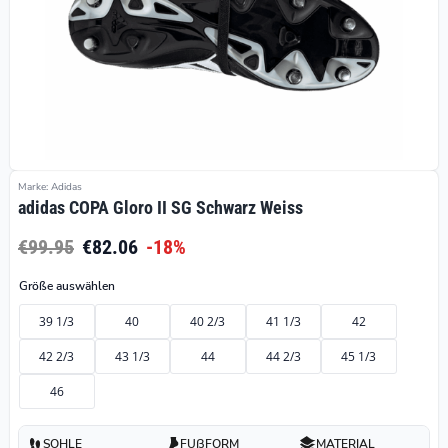
Marke: Adidas
adidas COPA Gloro II SG Schwarz Weiss
€99.95
€82.06
-18%
Größe auswählen
39 1/3
40
40 2/3
41 1/3
42
42 2/3
43 1/3
44
44 2/3
45 1/3
46
SOHLE
FUßFORM
MATERIAL