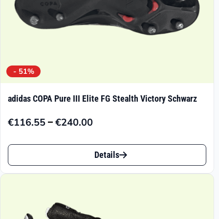
- 51%
adidas COPA Pure III Elite FG Stealth Victory Schwarz
–
€
116.55
€
240.00
Preisspanne:
€116.55
Dieses
bis
Details
Produkt
€240.00
weist
mehrere
Varianten