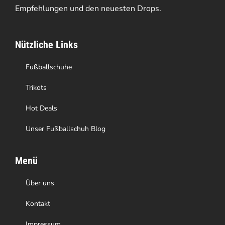
Empfehlungen und den neuesten Drops.
können
auf
Nützliche Links
der
Produktseite
Fußballschuhe
gewählt
Trikots
werden
Hot Deals
Unser Fußballschuh Blog
Menü
Über uns
Kontakt
Impressum