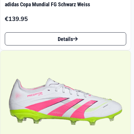
adidas Copa Mundial FG Schwarz Weiss
€
139.95
Dieses
Details
Produkt
weist
mehrere
Varianten
auf.
Die
Optionen
können
auf