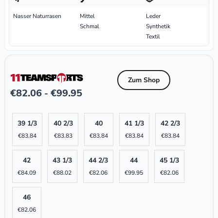
Nasser Naturrasen
Mittel
Leder
Schmal
Synthetik
Textil
Zum Shop
€
82.06
€
99.95
-
39 1/3
40 2/3
40
41 1/3
42 2/3
€
83.84
€
83.83
€
83.84
€
83.84
€
83.84
42
43 1/3
44 2/3
44
45 1/3
€
84.09
€
88.02
€
82.06
€
99.95
€
82.06
46
€
82.06