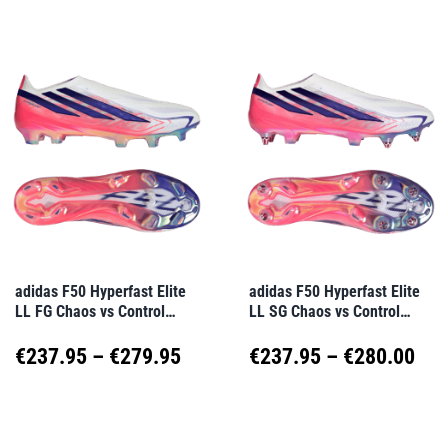
weist
weist
mehrere
mehrere
Varianten
Varianten
auf.
auf.
Die
Die
Optionen
Optionen
können
können
auf
auf
adidas F50 Hyperfast Elite
adidas F50 Hyperfast Elite
LL FG Chaos vs Control
LL SG Chaos vs Control
der
der
Weiß
Weiß
Produktseite
Produktseite
Preisspanne:
Pre
€
237.95
–
€
279.95
€
237.95
–
€
280.00
gewählt
gewählt
€237.95
€23
Dieses
Dieses
werden
werden
Produkt
Produkt
bis
bis