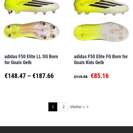
Varianten
Varianten
auf.
auf.
Die
Die
Optionen
Optionen
können
können
auf
auf
adidas F50 Elite LL SG Born
adidas F50 Elite FG Born for
for Goals Gelb
Goals Kids Gelb
der
der
Produktseite
Produktseite
Preisspanne:
Ursprünglicher
Aktueller
€
148.47
–
€
187.66
€
85.16
€
119.95
gewählt
gewählt
€148.47
Preis
Preis
Dieses
Dieses
werden
werden
Produkt
Produkt
bis
war:
ist:
1
2
Weiter »
weist
weist
€187.66
€119.95
€85.16.
mehrere
mehrere
Varianten
Varianten