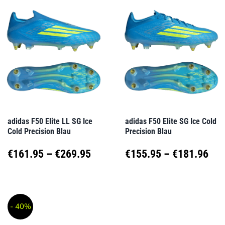
mehrere
mehrere
Varianten
Varianten
auf.
auf.
Die
Die
Optionen
Optionen
können
können
auf
auf
adidas F50 Elite LL SG Ice
adidas F50 Elite SG Ice Cold
Cold Precision Blau
Precision Blau
der
der
Produktseite
Produktseite
Preisspanne:
Pre
€
161.95
–
€
269.95
€
155.95
–
€
181.96
gewählt
gewählt
€161.95
€15
Dieses
Dieses
werden
werden
Produkt
Produkt
bis
bis
- 40%
weist
weist
€269.95
€18