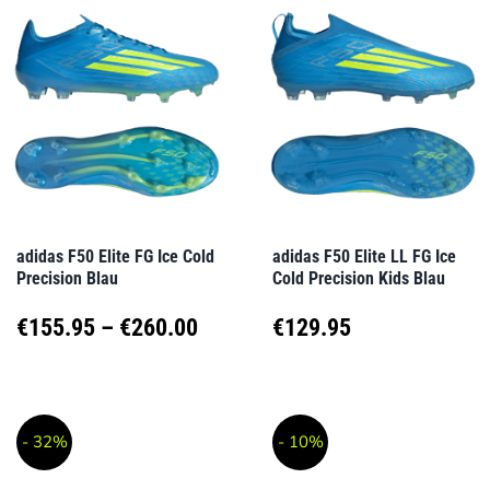
mehrere
mehrere
Varianten
Varianten
auf.
auf.
Die
Die
Optionen
Optionen
können
können
auf
auf
adidas F50 Elite FG Ice Cold
adidas F50 Elite LL FG Ice
Precision Blau
Cold Precision Kids Blau
der
der
Produktseite
Produktseite
Preisspanne:
€
155.95
–
€
260.00
€
129.95
gewählt
gewählt
€155.95
Dieses
Dieses
werden
werden
Produkt
Produkt
bis
- 32%
- 10%
weist
weist
€260.00