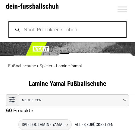
Zum
Inhalt
Products
springen
search
Fußballschuhe
›
Spieler
›
Lamine Yamal
Lamine Yamal
Fußballschuhe
60
Produkte
SPIELER: LAMINE YAMAL
×
ALLES ZURÜCKSETZEN