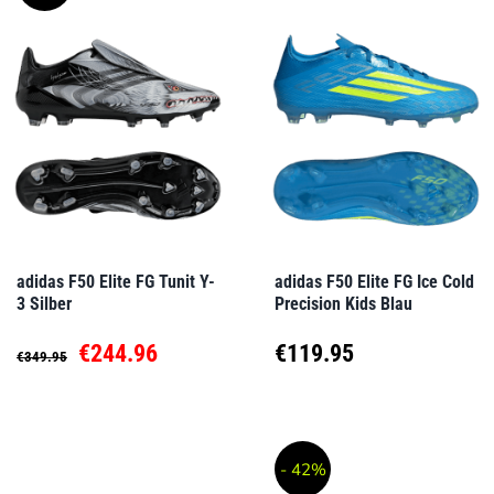
mehrere
mehrere
Varianten
Varianten
auf.
auf.
Die
Die
Optionen
Optionen
können
können
auf
auf
adidas F50 Elite FG Tunit Y-
adidas F50 Elite FG Ice Cold
3 Silber
Precision Kids Blau
der
der
Produktseite
Produktseite
Ursprünglicher
Aktueller
€
244.96
€
119.95
€
349.95
gewählt
gewählt
Preis
Preis
Dieses
Dieses
werden
werden
Produkt
Produkt
war:
ist:
- 42%
weist
weist
€349.95
€244.96.