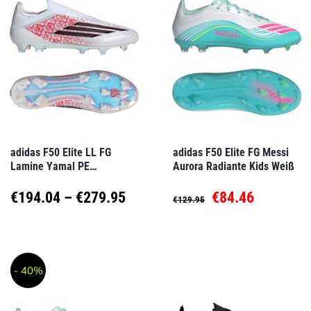
Varianten
Varianten
auf.
auf.
Die
Die
Optionen
Optionen
können
können
auf
auf
adidas F50 Elite LL FG
adidas F50 Elite FG Messi
Lamine Yamal PE
Aurora Radiante Kids Weiß
der
der
Heartbreaker Weiß
Produktseite
Produktseite
Preisspanne:
Ursprünglicher
Aktueller
€
194.04
–
€
279.95
€
84.46
€
129.95
gewählt
gewählt
€194.04
Preis
Preis
Dieses
Dieses
werden
werden
Produkt
Produkt
bis
war:
ist:
- 40%
weist
weist
€279.95
€129.95
€84.46.
mehrere
mehrere