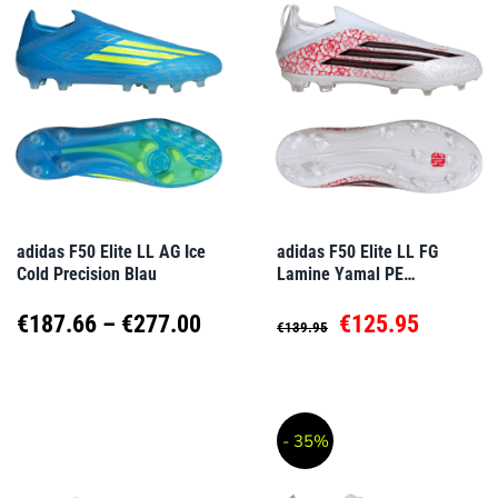
mehrere
mehrere
Varianten
Varianten
auf.
auf.
Die
Die
Optionen
Optionen
können
können
auf
auf
adidas F50 Elite LL AG Ice
adidas F50 Elite LL FG
Cold Precision Blau
Lamine Yamal PE
der
der
Heartbreaker Kids Weiß
Produktseite
Produktseite
Preisspanne:
Ursprünglicher
Aktuell
€
187.66
–
€
277.00
€
125.95
€
139.95
gewählt
gewählt
€187.66
Preis
Preis
Dieses
Dieses
werden
werden
Produkt
Produkt
bis
war:
ist:
- 35%
weist
weist
€277.00
€139.95
€125.95
mehrere
mehrere