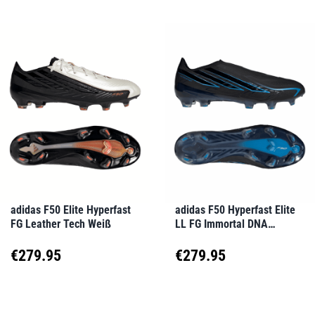
adidas F50 Elite Hyperfast
adidas F50 Hyperfast Elite
FG Leather Tech Weiß
LL FG Immortal DNA
Schwarz
€
279.95
€
279.95
Dieses
Dieses
Produkt
Produkt