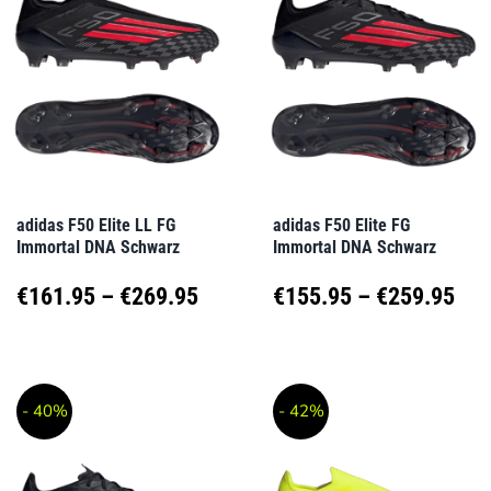
Varianten
Varianten
auf.
auf.
Die
Die
Optionen
Optionen
können
können
auf
auf
adidas F50 Elite LL FG
adidas F50 Elite FG
Immortal DNA Schwarz
Immortal DNA Schwarz
der
der
Produktseite
Produktseite
Preisspanne:
Pre
€
161.95
–
€
269.95
€
155.95
–
€
259.95
gewählt
gewählt
€161.95
€15
Dieses
Dieses
werden
werden
Produkt
Produkt
bis
bis
- 40%
- 42%
weist
weist
€269.95
€25
mehrere
mehrere