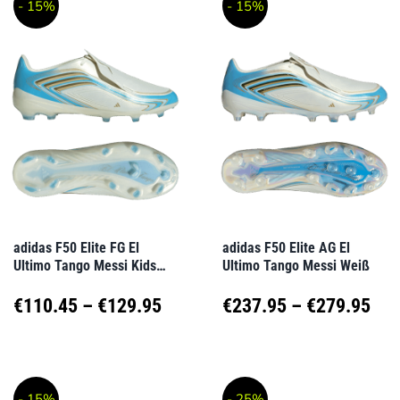
- 15%
- 15%
weist
weist
€279.95
mehrere
mehrere
Varianten
Varianten
auf.
auf.
Die
Die
Optionen
Optionen
können
können
auf
auf
adidas F50 Elite FG El
adidas F50 Elite AG El
Ultimo Tango Messi Kids
Ultimo Tango Messi Weiß
der
der
Weiß
Produktseite
Produktseite
Preisspanne:
Pre
€
110.45
–
€
129.95
€
237.95
–
€
279.95
gewählt
gewählt
€110.45
€23
Dieses
Dieses
werden
werden
Produkt
Produkt
bis
bis
- 15%
- 25%