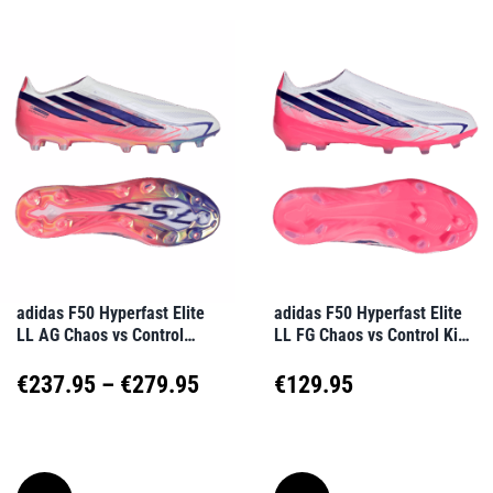
weist
weist
€279.95
€28
mehrere
mehrere
Varianten
Varianten
auf.
auf.
Die
Die
Optionen
Optionen
können
können
auf
auf
adidas F50 Hyperfast Elite
adidas F50 Hyperfast Elite
LL AG Chaos vs Control
LL FG Chaos vs Control Kids
der
der
Weiß
Weiß
Produktseite
Produktseite
Preisspanne:
€
237.95
–
€
279.95
€
129.95
gewählt
gewählt
€237.95
Dieses
Dieses
werden
werden
Produkt
Produkt
bis