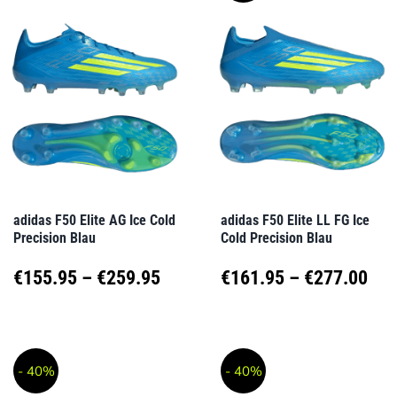
mehrere
mehrere
Varianten
Varianten
auf.
auf.
Die
Die
Optionen
Optionen
können
können
auf
auf
adidas F50 Elite AG Ice Cold
adidas F50 Elite LL FG Ice
Precision Blau
Cold Precision Blau
der
der
Produktseite
Produktseite
Preisspanne:
Pre
€
155.95
–
€
259.95
€
161.95
–
€
277.00
gewählt
gewählt
€155.95
€16
Dieses
Dieses
werden
werden
Produkt
Produkt
bis
bis
- 40%
- 40%
weist
weist
€259.95
€27