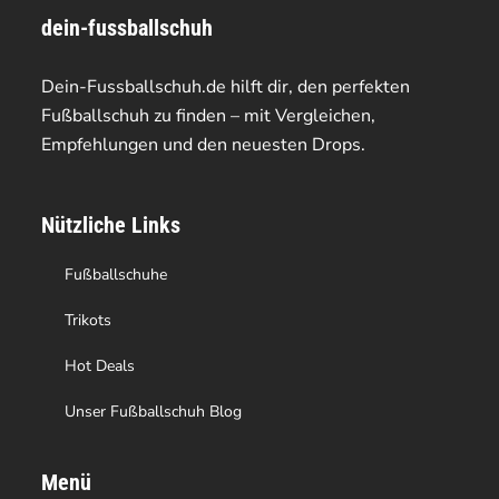
dein-fussballschuh
auf.
auf.
Die
Die
Dein-Fussballschuh.de hilft dir, den perfekten
Optionen
Optionen
Fußballschuh zu finden – mit Vergleichen,
Empfehlungen und den neuesten Drops.
können
können
auf
auf
Nützliche Links
der
der
Produktseite
Produktseite
Fußballschuhe
gewählt
gewählt
Trikots
werden
werden
Hot Deals
Unser Fußballschuh Blog
Menü