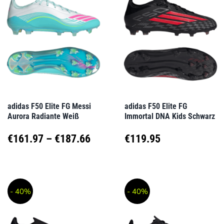
Varianten
Varianten
auf.
auf.
Die
Die
Optionen
Optionen
können
können
auf
auf
adidas F50 Elite FG Messi
adidas F50 Elite FG
Aurora Radiante Weiß
Immortal DNA Kids Schwarz
der
der
Produktseite
Produktseite
Preisspanne:
€
161.97
–
€
187.66
€
119.95
gewählt
gewählt
€161.97
Dieses
Dieses
werden
werden
Produkt
Produkt
bis
- 40%
- 40%
weist
weist
€187.66
mehrere
mehrere