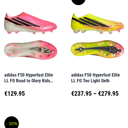
weist
weist
€279.95
€28
mehrere
mehrere
Varianten
Varianten
auf.
auf.
Die
Die
Optionen
Optionen
können
können
auf
auf
adidas F50 Hyperfast Elite
adidas F50 Hyperfast Elite
LL FG Road to Glory Kids
LL FG Too Light Gelb
der
der
Rosa
Produktseite
Produktseite
Pre
€
129.95
€
237.95
–
€
279.95
gewählt
gewählt
€23
Dieses
Dieses
werden
werden
Produkt
Produkt
bis
- 30%
weist
weist
€27