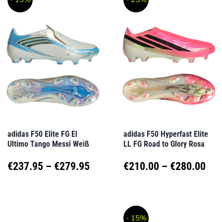
weist
weist
€129.95
€27
mehrere
mehrere
Varianten
Varianten
auf.
auf.
Die
Die
Optionen
Optionen
können
können
auf
auf
adidas F50 Elite FG El
adidas F50 Hyperfast Elite
Ultimo Tango Messi Weiß
LL FG Road to Glory Rosa
der
der
Produktseite
Produktseite
Preisspanne:
Pre
€
237.95
–
€
279.95
€
210.00
–
€
280.00
gewählt
gewählt
€237.95
€21
Dieses
Dieses
werden
werden
Produkt
Produkt
bis
bis
- 15%