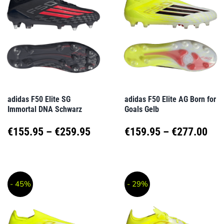
Varianten
Varianten
auf.
auf.
Die
Die
Optionen
Optionen
können
können
auf
auf
adidas F50 Elite SG
adidas F50 Elite AG Born for
Immortal DNA Schwarz
Goals Gelb
der
der
Produktseite
Produktseite
Preisspanne:
Pre
€
155.95
–
€
259.95
€
159.95
–
€
277.00
gewählt
gewählt
€155.95
€15
Dieses
Dieses
werden
werden
Produkt
Produkt
bis
bis
- 45%
- 29%
weist
weist
€259.95
€27
mehrere
mehrere