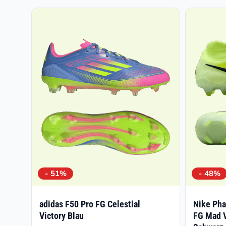
- 51%
- 48%
adidas F50 Pro FG Celestial
Nike Pha
Victory Blau
FG Mad V