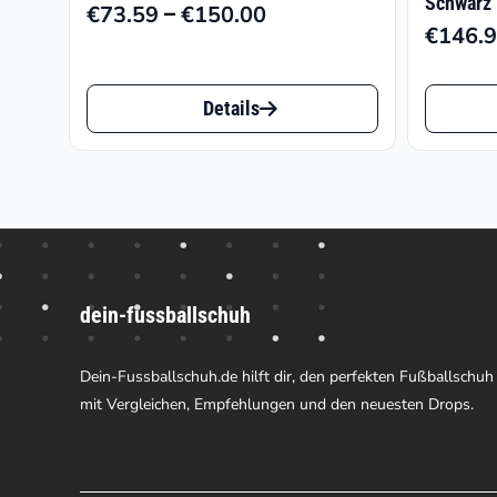
Schwarz
–
€
73.59
€
150.00
Preisspanne:
€
146.
€73.59
Dieses
Dieses
bis
Details
€150.00
Produkt
Produk
weist
weist
mehrere
mehrer
Varianten
Varian
auf.
auf.
dein-fussballschuh
Die
Die
Optionen
Option
Dein-Fussballschuh.de hilft dir, den perfekten Fußballschuh
können
können
mit Vergleichen, Empfehlungen und den neuesten Drops.
auf
auf
der
der