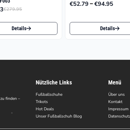
 F003
–
€
52.79
€
94.95
Preiss
93
€
279.95
Ursprünglicher
Aktueller
€52.7
Preis
Preis
Dieses
bis
war:
ist:
Details
Details
€94.9
t
Produkt
€279.95
€146.93.
weist
e
mehrere
ten
Varianten
auf.
Nützliche Links
Menü
Die
en
Fußballschuhe
Optionen
Über uns
 zu finden –
Trikots
Kontakt
können
Hot Deals
Impressum
auf
Unser Fußballschuh Blog
Datenschut
der