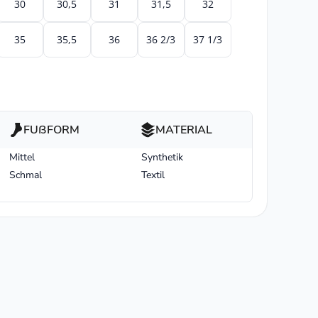
30
30,5
31
31,5
32
35
35,5
36
36 2/3
37 1/3
FUßFORM
MATERIAL
Mittel
Synthetik
Schmal
Textil