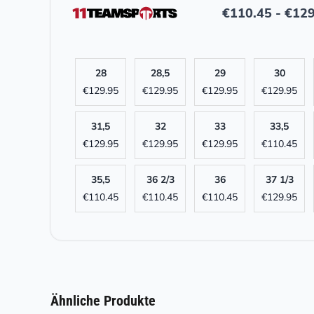
€
110.45
-
€
129
28
28,5
29
30
€
129.95
€
129.95
€
129.95
€
129.95
31,5
32
33
33,5
€
129.95
€
129.95
€
129.95
€
110.45
35,5
36 2/3
36
37 1/3
€
110.45
€
110.45
€
110.45
€
129.95
Ähnliche Produkte