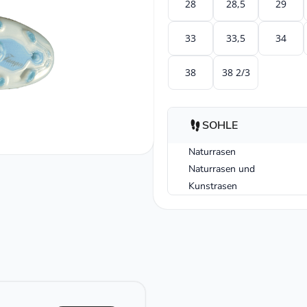
28
28,5
29
33
33,5
34
38
38 2/3
SOHLE
Naturrasen
Naturrasen und
Kunstrasen