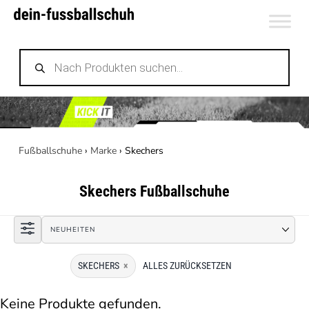
Zum
Inhalt
Products
springen
search
Fußballschuhe
›
Marke
›
Skechers
Skechers
Fußballschuhe
SKECHERS
×
ALLES ZURÜCKSETZEN
Keine Produkte gefunden.