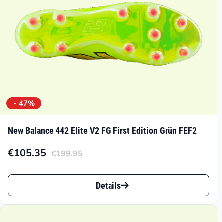
der
Produktseite
gewählt
werden
- 47%
New Balance 442 Elite V2 FG First Edition Grün FEF2
€
105.35
€
199.95
Aktueller
Ursprünglicher
Preis
Preis
Dieses
ist:
war:
Details
Produkt
€105.35.
€199.95
weist