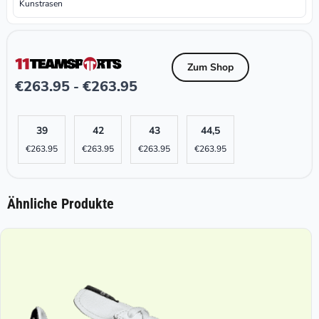
Kunstrasen
Zum Shop
€
263.95
€
263.95
-
39
42
43
44,5
€
263.95
€
263.95
€
263.95
€
263.95
Ähnliche Produkte