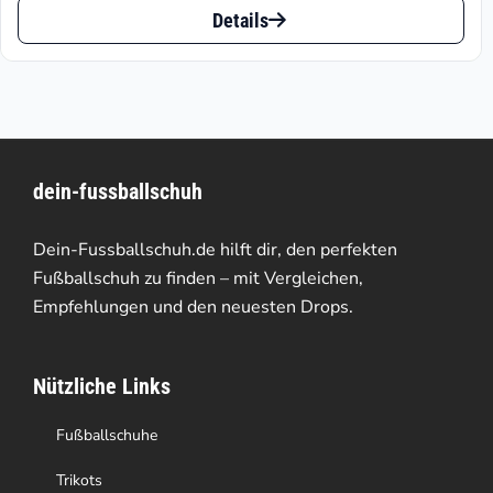
ist:
war:
Details
Produkt
€109.05.
€279.95
weist
mehrere
Varianten
dein-fussballschuh
auf.
Die
Dein-Fussballschuh.de hilft dir, den perfekten
Optionen
Fußballschuh zu finden – mit Vergleichen,
Empfehlungen und den neuesten Drops.
können
auf
Nützliche Links
der
Produktseite
Fußballschuhe
gewählt
Trikots