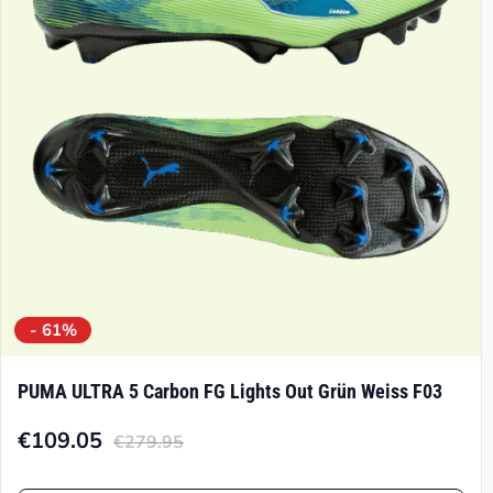
können
auf
der
Produktseite
gewählt
werden
- 61%
PUMA ULTRA 5 Carbon FG Lights Out Grün Weiss F03
€
109.05
€
279.95
Aktueller
Ursprünglicher
Preis
Preis
Dieses