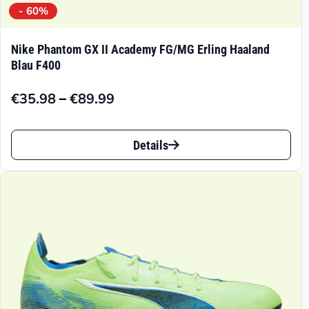
- 60%
Nike Phantom GX II Academy FG/MG Erling Haaland
Blau F400
–
€
35.98
€
89.99
Preisspanne:
€35.98
Dieses
bis
Details
Produkt
€89.99
weist
mehrere
Varianten
auf.
Die
Optionen