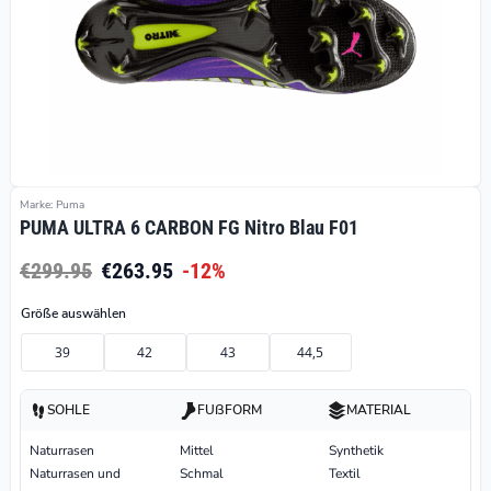
Marke: Puma
PUMA ULTRA 6 CARBON FG Nitro Blau F01
€299.95
€263.95
-12%
Größe auswählen
39
42
43
44,5
SOHLE
FUßFORM
MATERIAL
Naturrasen
Mittel
Synthetik
Naturrasen und
Schmal
Textil