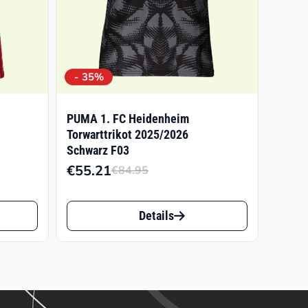
- 35%
PUMA 1. FC Heidenheim
Torwarttrikot 2025/2026
Schwarz F03
€
55.21
€
84.95
licher
r
Ursprünglicher
Aktueller
Preis
Preis
Dieses
war:
ist:
Details
Produkt
€84.95
€55.21.
weist
mehrere
Varianten