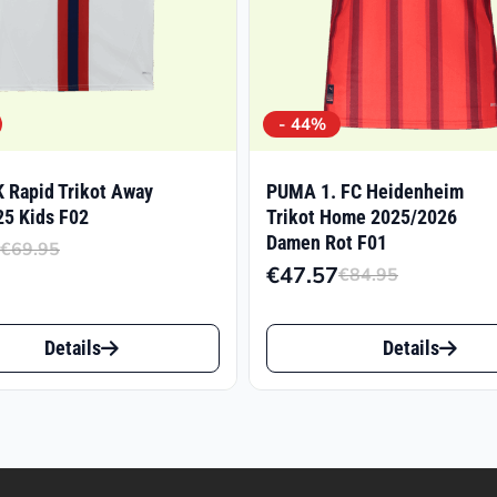
- 44%
Rapid Trikot Away
PUMA 1. FC Heidenheim
5 Kids F02
Trikot Home 2025/2026
Damen Rot F01
€
69.95
Ursprünglicher
Aktueller
€
47.57
€
84.95
Ursprüng
Aktuelle
Preis
Preis
Preis
Preis
war:
ist:
Dieses
war:
ist:
Details
Details
€69.95
€35.67.
t
Produkt
€84.95
€47.57.
weist
e
mehrere
ten
Varianten