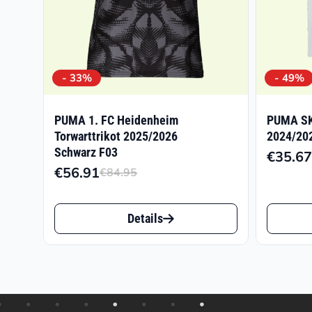
- 33%
- 49%
PUMA 1. FC Heidenheim
PUMA SK 
Torwarttrikot 2025/2026
2024/202
Schwarz F03
€
35.67
€
56.91
€
84.95
Ursprünglicher
Aktueller
Preis
Preis
Dieses
Dieses
war:
ist:
Details
Produkt
Produk
€84.95
€56.91.
weist
weist
mehrere
mehrer
Varianten
Varian