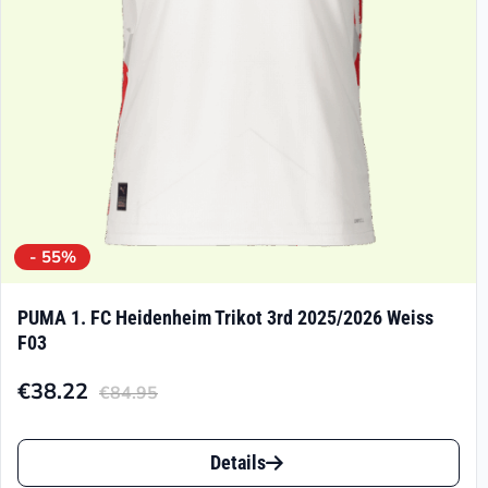
- 55%
PUMA 1. FC Heidenheim Trikot 3rd 2025/2026 Weiss
F03
€
38.22
€
84.95
Aktueller
Ursprünglicher
Preis
Preis
Dieses
ist:
war:
Details
Produkt