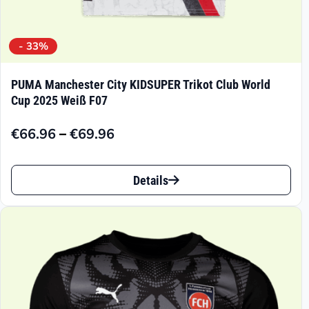
- 33%
PUMA Manchester City KIDSUPER Trikot Club World
Cup 2025 Weiß F07
–
€
66.96
€
69.96
Preisspanne:
€66.96
Dieses
bis
Details
Produkt
€69.96
weist
mehrere
Varianten
auf.