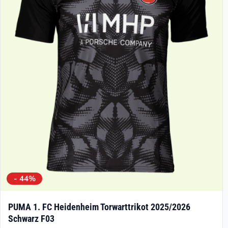
Die
Optionen
können
auf
der
Produktseite
gewählt
werden
- 44%
PUMA 1. FC Heidenheim Torwarttrikot 2025/2026
Schwarz F03