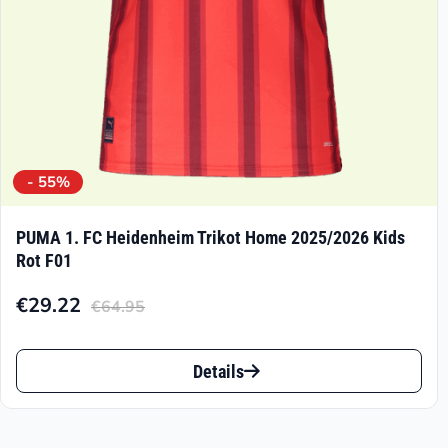
Produktseite
gewählt
werden
- 55%
PUMA 1. FC Heidenheim Trikot Home 2025/2026 Kids
Rot F01
€
29.22
€
64.95
Aktueller
Ursprünglicher
Preis
Preis
Dieses
ist:
war:
Details
Produkt
€29.22.
€64.95
weist