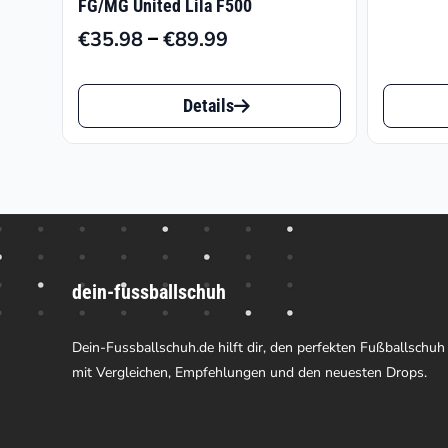
FG/MG United Lila F500
–
€
35.98
€
89.99
Preisspanne:
€35.98
Dieses
Dieses
bis
Details
Produkt
Produk
€89.99
weist
weist
mehrere
mehrer
Varianten
Varian
auf.
auf.
dein-fussballschuh
Die
Die
Optionen
Option
Dein-Fussballschuh.de hilft dir, den perfekten Fußballschuh
können
können
mit Vergleichen, Empfehlungen und den neuesten Drops.
auf
auf
der
der