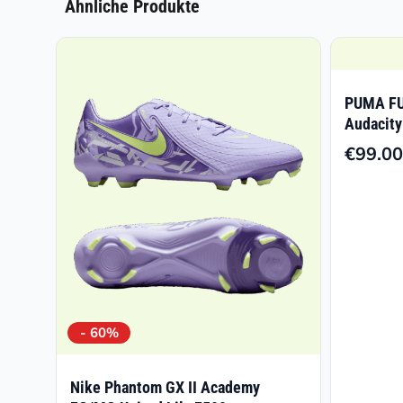
Ähnliche Produkte
PUMA FU
Audacity
€
99.00
- 60%
Nike Phantom GX II Academy