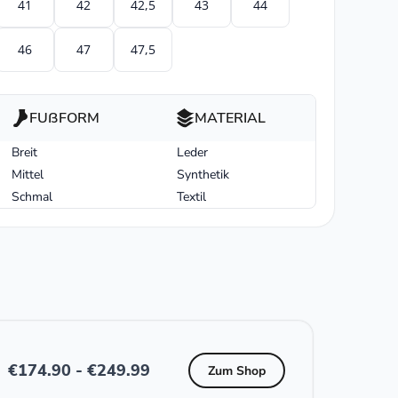
41
42
42,5
43
44
46
47
47,5
FUßFORM
MATERIAL
Breit
Leder
Mittel
Synthetik
Schmal
Textil
€
174.90
-
€
249.99
Zum Shop