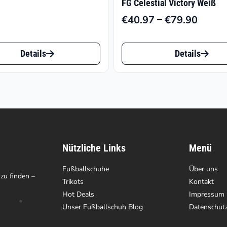
FG Celestial Victory Weiß
–
€
40.97
€
79.90
Preiss
€40.9
Dieses
bis
Details
Details
t
Produkt
€79.9
weist
e
mehrere
ten
Varianten
auf.
Nützliche Links
Menü
Die
en
Fußballschuhe
Optionen
Über uns
 zu finden –
Trikots
Kontakt
können
Hot Deals
Impressum
auf
Unser Fußballschuh Blog
Datenschut
der