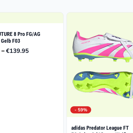
TURE 8 Pro FG/AG
 Gelb F03
–
€
139.95
Preisspanne:
€99.00
bis
€139.95
- 59%
adidas Predator League FT