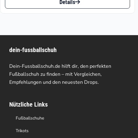
ist:
war:
Details
Produkt
€56.91.
€84.95
weist
mehrere
Varianten
dein-fussballschuh
auf.
Die
Dein-Fussballschuh.de hilft dir, den perfekten
Optionen
Fußballschuh zu finden – mit Vergleichen,
Empfehlungen und den neuesten Drops.
können
auf
Nützliche Links
der
Produktseite
Fußballschuhe
gewählt
Trikots