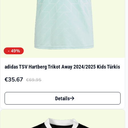
Produktseite
gewählt
werden
- 49%
adidas TSV Hartberg Trikot Away 2024/2025 Kids Türkis
€
35.67
€
69.95
Aktueller
Ursprünglicher
Preis
Preis
Dieses
ist:
war:
Details
Produkt
€35.67.
€69.95
weist
mehrere