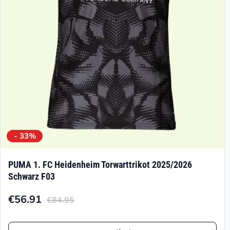
auf
der
Produktseite
gewählt
werden
- 33%
PUMA 1. FC Heidenheim Torwarttrikot 2025/2026
Schwarz F03
€
56.91
€
84.95
Aktueller
Ursprünglicher
Preis
Preis
Dieses