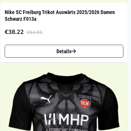
Nike SC Freiburg Trikot Auswärts 2025/2026 Damen
Schwarz F013a
€
38.22
€
84.95
Aktueller
Ursprünglicher
Preis
Preis
Dieses
ist:
war:
Details
Produkt
€38.22.
€84.95
weist
mehrere
Varianten
auf.
Die
Optionen
können