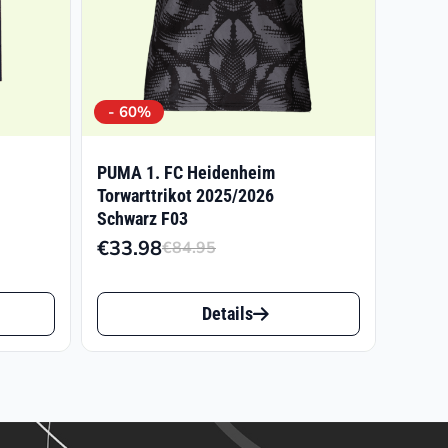
- 60%
PUMA 1. FC Heidenheim
1
Torwarttrikot 2025/2026
Schwarz F03
€
33.98
€
84.95
Ursprünglicher
Aktueller
Preis
Preis
Dieses
war:
ist:
Details
Produkt
€84.95
€33.98.
weist
mehrere
Varianten