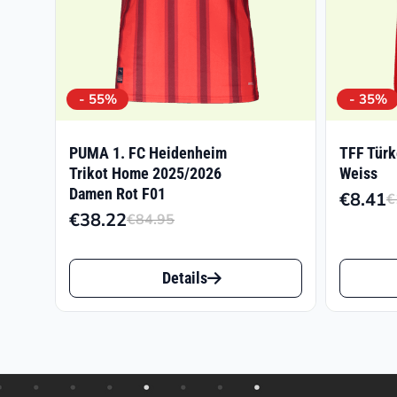
- 55%
- 35%
PUMA 1. FC Heidenheim
TFF Türk
Trikot Home 2025/2026
Weiss
Damen Rot F01
€
8.41
€
€
38.22
€
84.95
Ursprünglicher
Aktueller
Preis
Preis
Dieses
Dieses
war:
ist:
Details
Produkt
Produk
€84.95
€38.22.
weist
weist
mehrere
mehrer
Varianten
Varian