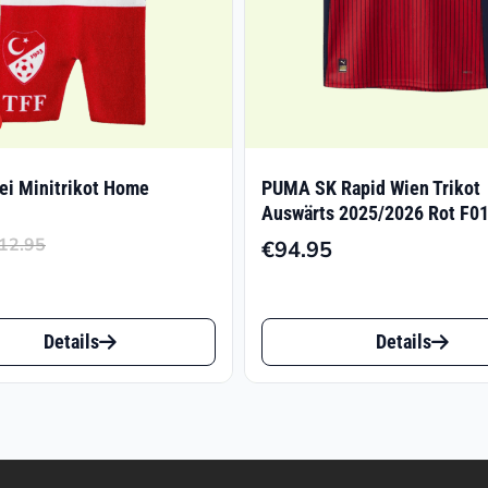
ei Minitrikot Home
PUMA SK Rapid Wien Trikot
Auswärts 2025/2026 Rot F0
12.95
€
94.95
Ursprünglicher
Aktueller
Preis
Preis
war:
ist:
Dieses
Details
Details
€12.95
€8.41.
t
Produkt
weist
e
mehrere
ten
Varianten