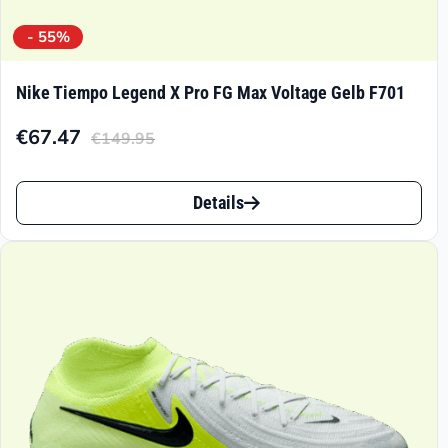
- 55%
Nike Tiempo Legend X Pro FG Max Voltage Gelb F701
€
67.47
€
149.95
Aktueller
Ursprünglicher
Preis
Preis
Dieses
ist:
war:
Details
Produkt
€67.47.
€149.95
weist
mehrere
Varianten
auf.
Die
Optionen