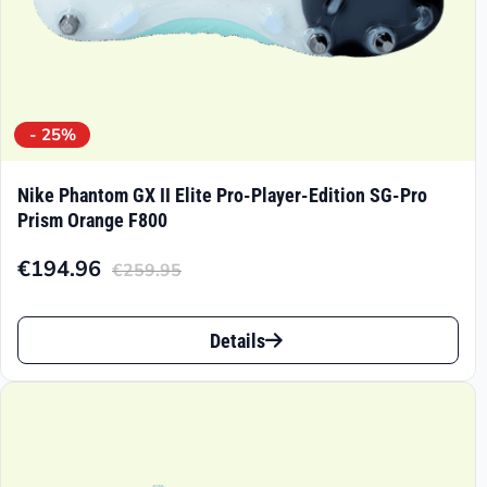
werden
- 25%
Nike Phantom GX II Elite Pro-Player-Edition SG-Pro
Prism Orange F800
€
194.96
€
259.95
Aktueller
Ursprünglicher
Preis
Preis
Dieses
ist:
war:
Details
Produkt
€194.96.
€259.95
weist
mehrere
Varianten