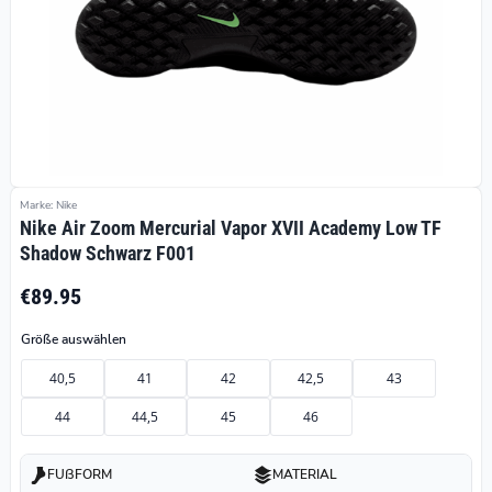
Marke: Nike
Nike Air Zoom Mercurial Vapor XVII Academy Low TF
Shadow Schwarz F001
€89.95
Größe auswählen
40,5
41
42
42,5
43
44
44,5
45
46
FUßFORM
MATERIAL