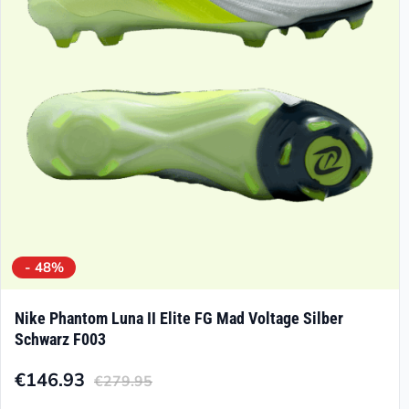
können
auf
der
Produktseite
gewählt
werden
- 48%
Nike Phantom Luna II Elite FG Mad Voltage Silber
Schwarz F003
€
146.93
€
279.95
Aktueller
Ursprünglicher