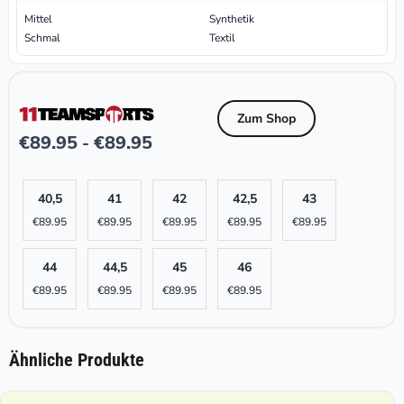
Mittel
Synthetik
Schmal
Textil
Zum Shop
€
89.95
€
89.95
-
40,5
41
42
42,5
43
€
89.95
€
89.95
€
89.95
€
89.95
€
89.95
44
44,5
45
46
€
89.95
€
89.95
€
89.95
€
89.95
Ähnliche Produkte