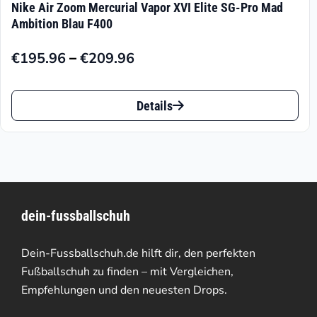
Nike Air Zoom Mercurial Vapor XVI Elite SG-Pro Mad
Ambition Blau F400
–
€
195.96
€
209.96
Preisspanne:
€195.96
Dieses
bis
Details
Produkt
€209.96
weist
mehrere
Varianten
dein-fussballschuh
auf.
Die
Dein-Fussballschuh.de hilft dir, den perfekten
Optionen
Fußballschuh zu finden – mit Vergleichen,
Empfehlungen und den neuesten Drops.
können