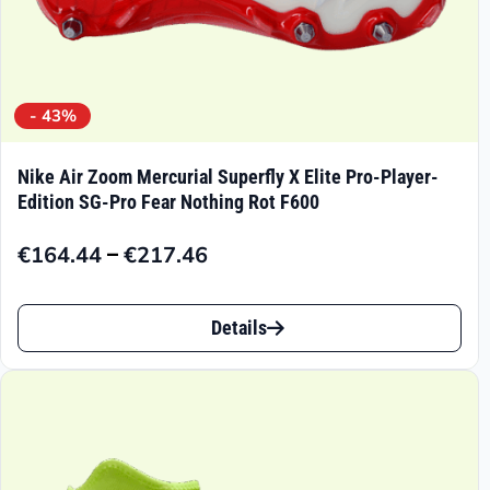
werden
- 43%
Nike Air Zoom Mercurial Superfly X Elite Pro-Player-
Edition SG-Pro Fear Nothing Rot F600
–
€
164.44
€
217.46
Preisspanne:
€164.44
Dieses
bis
Details
Produkt
€217.46
weist
mehrere
Varianten