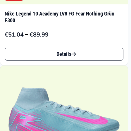
Nike Legend 10 Academy LV8 FG Fear Nothing Grün
F300
–
€
51.04
€
89.99
Preisspanne:
€51.04
Dieses
bis
Details
Produkt
€89.99
weist
mehrere
Varianten
auf.
Die
Optionen