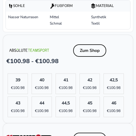
SOHLE
FUßFORM
MATERIAL
Nasser Naturrasen
Mittel
Synthetik
Schmal
Textil
Zum Shop
€
100.98
€
100.98
-
39
40
41
42
42,5
€
100.98
€
100.98
€
100.98
€
100.98
€
100.98
43
44
44,5
45
46
€
100.98
€
100.98
€
100.98
€
100.98
€
100.98