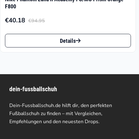
F800
€
40.18
€
94.95
Aktueller
Ursprünglicher
Preis
Preis
Dieses
ist:
war:
Details
Produkt
€40.18.
€94.95
weist
mehrere
Varianten
dein-fussballschuh
auf.
Die
Dein-Fussballschuh.de hilft dir, den perfekten
Optionen
Fußballschuh zu finden – mit Vergleichen,
Empfehlungen und den neuesten Drops.
können
auf