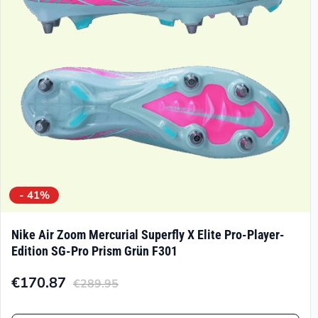
können
auf
der
Produktseite
gewählt
werden
- 41%
Nike Air Zoom Mercurial Superfly X Elite Pro-Player-
Edition SG-Pro Prism Grün F301
€
170.87
€
289.95
Aktueller
Ursprünglicher
Preis
Preis
Dieses