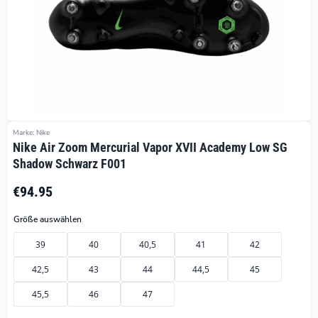
Marke: Nike
Nike Air Zoom Mercurial Vapor XVII Academy Low SG
Shadow Schwarz F001
€94.95
Größe auswählen
39
40
40,5
41
42
42,5
43
44
44,5
45
45,5
46
47