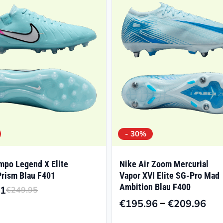
- 30%
mpo Legend X Elite
Nike Air Zoom Mercurial
rism Blau F401
Vapor XVI Elite SG-Pro Mad
Ambition Blau F400
41
€
249.95
Ursprünglicher
Aktueller
–
€
195.96
€
209.96
Pre
Preis
Preis
€19