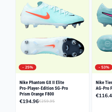
- 25%
- 53%
Nike Phantom GX II Elite
Nike Tie
Pro-Player-Edition SG-Pro
AG-Pro P
Prism Orange F800
€
116.
€
194.96
€
259.95
Ursprünglicher
Aktueller
Preis
Preis