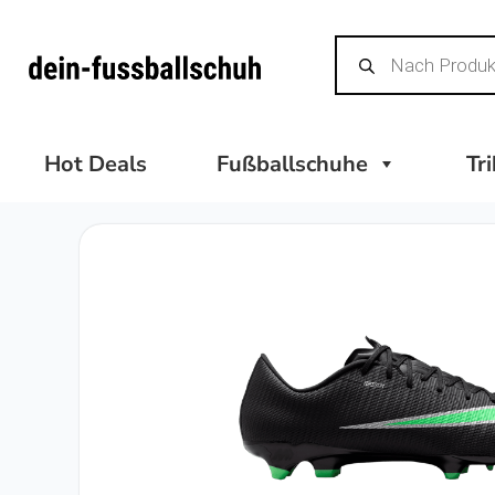
Zum
Products
Inhalt
search
springen
Hot Deals
Fußballschuhe
Tr