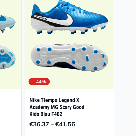
- 44%
Nike Tiempo Legend X
Academy MG Scary Good
Kids Blau F402
–
€
36.37
€
41.56
isspanne:
Preisspanne:
5.96
€36.37