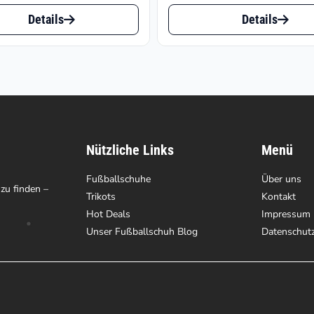
war:
ist:
Dieses
bis
€249.95
€116.41.
Details
Details
t
Produkt
€20
weist
e
mehrere
ten
Varianten
auf.
Nützliche Links
Menü
Die
en
Fußballschuhe
Optionen
Über uns
 zu finden –
Trikots
Kontakt
können
Hot Deals
Impressum
auf
Unser Fußballschuh Blog
Datenschut
der
tseite
Produktseite
t
gewählt