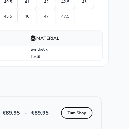
40,5
41
42
42,5
43
45,5
46
47
47,5
MATERIAL
Synthetik
Textil
€
89.95
-
€
89.95
Zum Shop