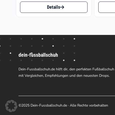
Dieses
Dieses
war:
ist:
Details
Produkt
Produk
€259.95
€194.96.
weist
weist
mehrere
mehrer
Varianten
Varian
auf.
auf.
dein-fussballschuh
Die
Die
Optionen
Option
Dein-Fussballschuh.de hilft dir, den perfekten Fußballschuh
können
können
mit Vergleichen, Empfehlungen und den neuesten Drops.
auf
auf
der
der
Produktseite
Produk
©2025 Dein-Fussballschuh.de · Alle Rechte vorbehalten
gewählt
gewähl