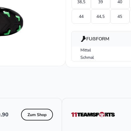
38,5
39
40
44
44,5
45
FUßFORM
Mittel
Schmal
.90
Zum Shop