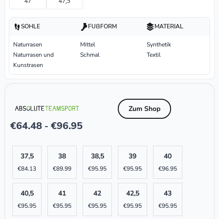
47
47,5
SOHLE
FUßFORM
MATERIAL
Naturrasen
Mittel
Synthetik
Naturrasen und
Schmal
Textil
Kunstrasen
Zum Shop
€
64.48
€
96.95
-
37,5
38
38,5
39
40
€
84.13
€
89.99
€
95.95
€
95.95
€
96.95
40,5
41
42
42,5
43
€
95.95
€
95.95
€
95.95
€
95.95
€
95.95