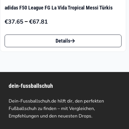
adidas F50 League FG La Vida Tropical Messi Türkis
–
€
37.65
€
67.81
Preisspanne:
€37.65
Dieses
bis
Details
Produkt
€67.81
weist
mehrere
Varianten
dein-fussballschuh
auf.
Die
Dein-Fussballschuh.de hilft dir, den perfekten
Optionen
Fußballschuh zu finden – mit Vergleichen,
Empfehlungen und den neuesten Drops.
können
auf