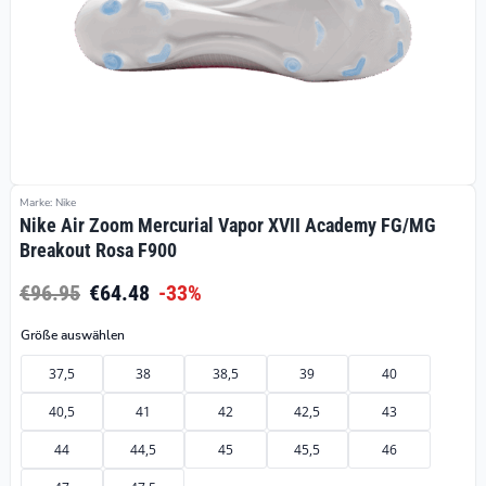
Marke: Nike
Nike Air Zoom Mercurial Vapor XVII Academy FG/MG
Breakout Rosa F900
€96.95
€64.48
-33%
Größe auswählen
37,5
38
38,5
39
40
40,5
41
42
42,5
43
44
44,5
45
45,5
46