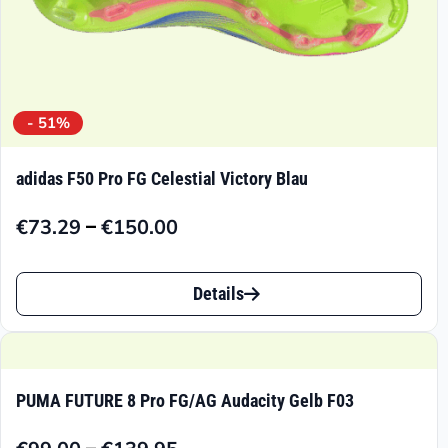
- 51%
adidas F50 Pro FG Celestial Victory Blau
–
€
73.29
€
150.00
Preisspanne:
€73.29
Dieses
bis
Details
Produkt
€150.00
weist
mehrere
PUMA FUTURE 8 Pro FG/AG Audacity Gelb F03
Varianten
–