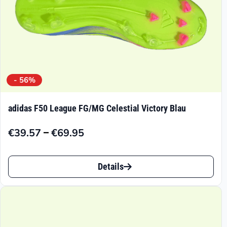
gewählt
werden
- 56%
adidas F50 League FG/MG Celestial Victory Blau
–
€
39.57
€
69.95
Preisspanne:
€39.57
Dieses
bis
Details
Produkt
€69.95
weist
mehrere