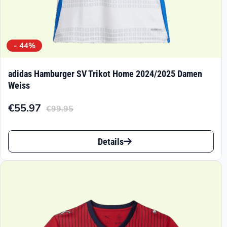
- 44%
adidas Hamburger SV Trikot Home 2024/2025 Damen
Weiss
€
55.97
€
99.95
Aktueller
Ursprünglicher
Preis
Preis
Dieses
ist:
war:
Details
Produkt
€55.97.
€99.95
weist
mehrere
Varianten
auf.