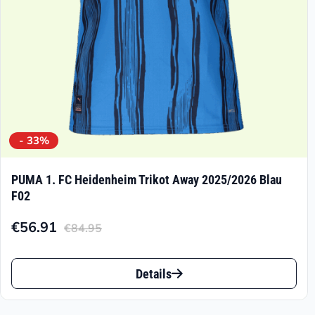
der
Produktseite
gewählt
werden
- 33%
PUMA 1. FC Heidenheim Trikot Away 2025/2026 Blau
F02
€
56.91
€
84.95
Aktueller
Ursprünglicher
Preis
Preis
Dieses
ist:
war:
Details
Produkt
€56.91.
€84.95
weist