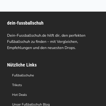
mehrere
Varianten
dein-fussballschuh
auf.
Die
Dein-Fussballschuh.de hilft dir, den perfekten
Optionen
Fußballschuh zu finden – mit Vergleichen,
Empfehlungen und den neuesten Drops.
können
auf
Nützliche Links
der
Produktseite
Fußballschuhe
gewählt
Trikots
werden
Hot Deals
Unser Fußballschuh Blog