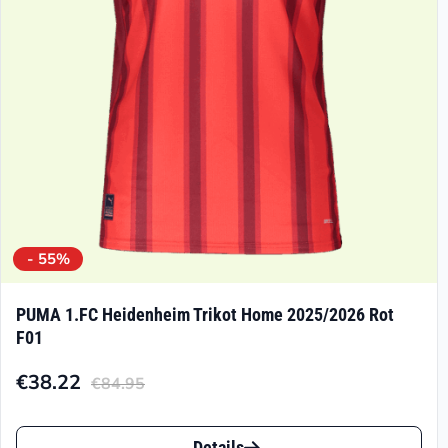
- 55%
PUMA 1.FC Heidenheim Trikot Home 2025/2026 Rot
F01
€
38.22
€
84.95
Aktueller
Ursprünglicher
Preis
Preis
Dieses
Details