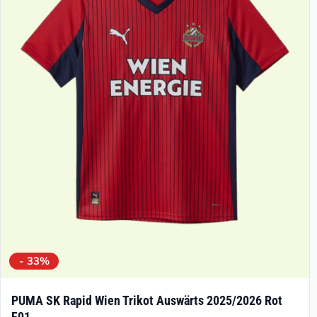
Die
Optionen
können
auf
der
Produktseite
gewählt
werden
- 33%
PUMA SK Rapid Wien Trikot Auswärts 2025/2026 Rot
F01