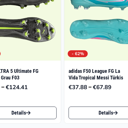
- 62%
TRA 5 Ultimate FG
adidas F50 League FG La
 Grau F03
Vida Tropical Messi Türkis
–
–
€
124.41
€
37.88
€
67.89
Preisspanne:
Preiss
€95.45
€37.8
bis
bis
Dieses
€124.41
€67.8
Details
Details
t
Produkt
weist