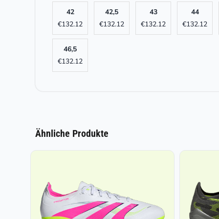
42
42,5
43
44
€
132.12
€
132.12
€
132.12
€
132.12
46,5
€
132.12
Ähnliche Produkte