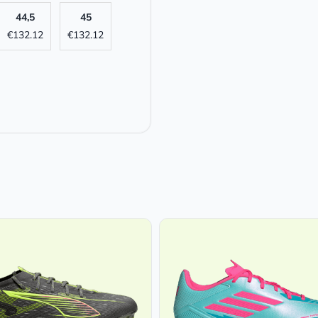
44,5
45
€
132.12
€
132.12