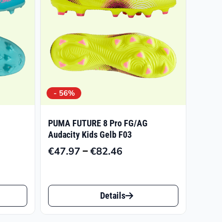
- 56%
PUMA FUTURE 8 Pro FG/AG
Audacity Kids Gelb F03
–
€
47.97
€
82.46
panne:
Preisspanne:
8
€47.97
bis
Dieses
9
€82.46
Details
Produkt
weist