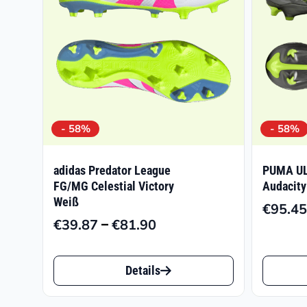
- 58%
- 58%
adidas Predator League
PUMA UL
FG/MG Celestial Victory
Audacity
Weiß
€
95.45
–
€
39.87
€
81.90
Preisspanne:
€39.87
Dieses
Dieses
bis
Details
Produkt
Produk
€81.90
weist
weist