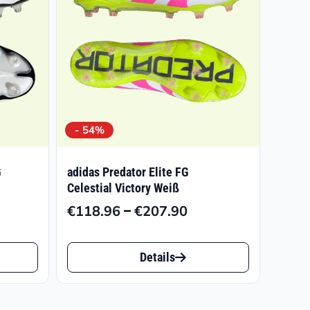
- 54%
G
adidas Predator Elite FG
Celestial Victory Weiß
–
€
118.96
€
207.90
isspanne:
Preisspanne:
3.43
€118.96
Dieses
bis
Details
Produkt
9.90
€207.90
weist