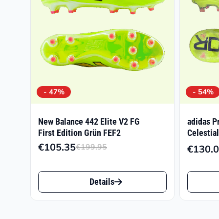
- 47%
- 54%
New Balance 442 Elite V2 FG
adidas P
First Edition Grün FEF2
Celestia
€
105.35
€
199.95
€
130.
Ursprünglicher
Aktueller
Preis
Preis
Dieses
Dieses
war:
ist:
Details
Produkt
Produk
€199.95
€105.35.
weist
weist