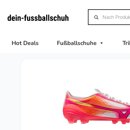
Zum
Products
Inhalt
search
springen
Hot Deals
Fußballschuhe
Tr