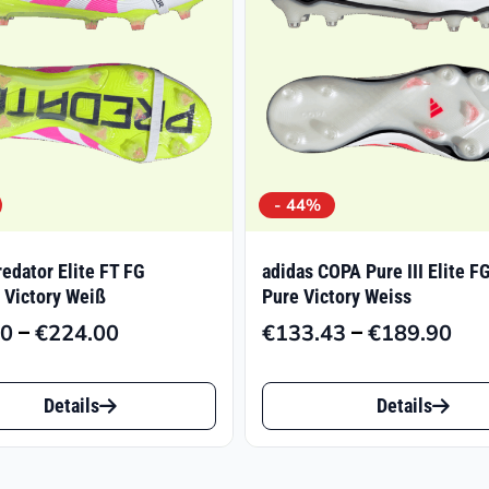
- 44%
redator Elite FT FG
adidas COPA Pure III Elite F
l Victory Weiß
Pure Victory Weiss
–
–
00
€
224.00
€
133.43
€
189.90
Preisspanne:
Pre
€130.00
€13
Dieses
bis
bis
Details
Details
t
Produkt
€224.00
€18
weist