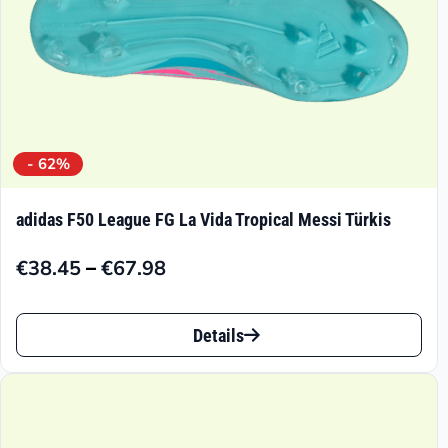
Produktseite
gewählt
werden
- 62%
adidas F50 League FG La Vida Tropical Messi Türkis
–
€
38.45
€
67.98
Preisspanne:
€38.45
Dieses
bis
Details
Produkt
€67.98
weist
mehrere