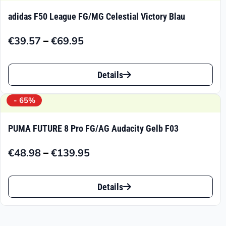
adidas F50 League FG/MG Celestial Victory Blau
–
€
39.57
€
69.95
Preisspanne:
€39.57
Dieses
bis
Details
Produkt
€69.95
weist
- 65%
mehrere
PUMA FUTURE 8 Pro FG/AG Audacity Gelb F03
Varianten
–
€
48.98
€
139.95
auf.
Preisspanne:
€48.98
Die
Dieses
bis
Details
Optionen
Produkt
€139.95
können
weist