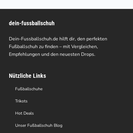
auf
mehrere
der
Varianten
Produktseite
dein-fussballschuh
auf.
gewählt
Die
Dein-Fussballschuh.de hilft dir, den perfekten
werden
Optionen
Fußballschuh zu finden – mit Vergleichen,
Empfehlungen und den neuesten Drops.
können
auf
Nützliche Links
der
Produktseite
Fußballschuhe
gewählt
Trikots
werden
Hot Deals
Unser Fußballschuh Blog