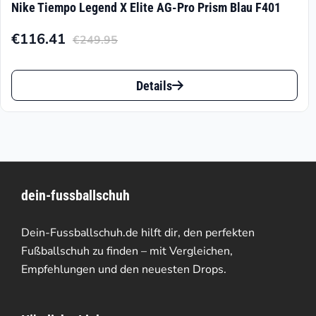
Nike Tiempo Legend X Elite AG-Pro Prism Blau F401
€
116.41
€
249.95
Aktueller
Ursprünglicher
Preis
Preis
Dieses
ist:
war:
Details
Produkt
€116.41.
€249.95
weist
mehrere
Varianten
dein-fussballschuh
auf.
Die
Dein-Fussballschuh.de hilft dir, den perfekten
Optionen
Fußballschuh zu finden – mit Vergleichen,
Empfehlungen und den neuesten Drops.
können
auf