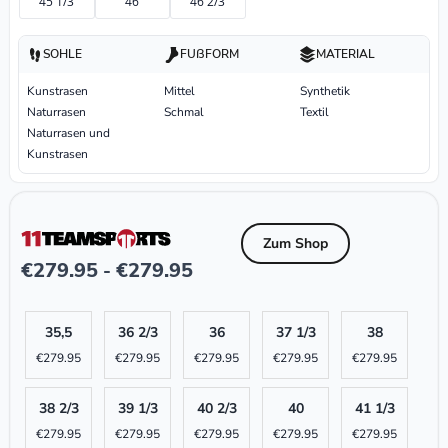
45 1/3
46
46 2/3
SOHLE
FUßFORM
MATERIAL
Kunstrasen
Mittel
Synthetik
Naturrasen
Schmal
Textil
Naturrasen und
Kunstrasen
Zum Shop
€
279.95
€
279.95
-
35,5
36 2/3
36
37 1/3
38
€
279.95
€
279.95
€
279.95
€
279.95
€
279.95
38 2/3
39 1/3
40 2/3
40
41 1/3
€
279.95
€
279.95
€
279.95
€
279.95
€
279.95