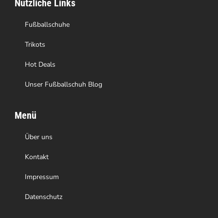
Nützliche Links
der
Produktseite
Fußballschuhe
gewählt
Trikots
werden
Hot Deals
Unser Fußballschuh Blog
Menü
Über uns
Kontakt
Impressum
Datenschutz