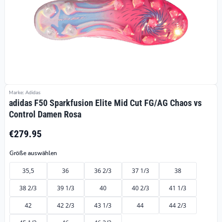
Marke: Adidas
adidas F50 Sparkfusion Elite Mid Cut FG/AG Chaos vs
Control Damen Rosa
€279.95
Größe auswählen
35,5
36
36 2/3
37 1/3
38
38 2/3
39 1/3
40
40 2/3
41 1/3
42
42 2/3
43 1/3
44
44 2/3