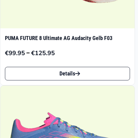
PUMA FUTURE 8 Ultimate AG Audacity Gelb F03
–
€
99.95
€
125.95
Preisspanne:
€99.95
Dieses
bis
Details
Produkt
€125.95
weist
mehrere
Varianten
auf.
Die