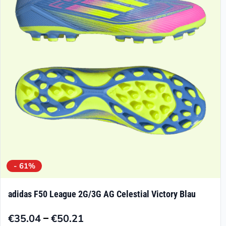
Optionen
können
auf
der
Produktseite
gewählt
werden
- 61%
adidas F50 League 2G/3G AG Celestial Victory Blau
–
€
35.04
€
50.21
Preisspanne: