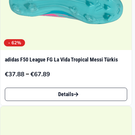
gewählt
werden
- 62%
adidas F50 League FG La Vida Tropical Messi Türkis
–
€
37.88
€
67.89
Preisspanne:
€37.88
Dieses
bis
Details
Produkt
€67.89
weist
mehrere
Varianten