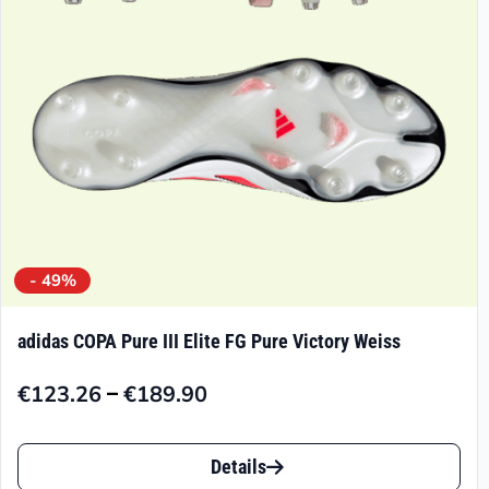
- 49%
adidas COPA Pure III Elite FG Pure Victory Weiss
–
€
123.26
€
189.90
Preisspanne:
€123.26
Dieses
bis
Details
Produkt