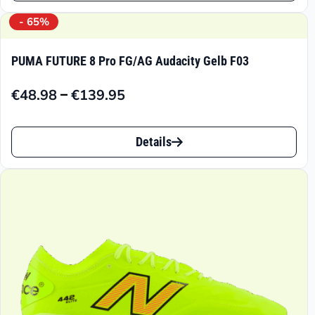
€189.90
weist
- 65%
mehrere
PUMA FUTURE 8 Pro FG/AG Audacity Gelb F03
Varianten
–
€
48.98
€
139.95
auf.
Preisspanne:
€48.98
Die
Dieses
bis
Details
Optionen
Produkt
€139.95
können
weist
auf
mehrere
der
Varianten
Produktseite
auf.
gewählt
Die
werden
Optionen