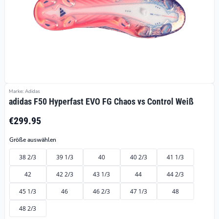
Marke: Adidas
adidas F50 Hyperfast EVO FG Chaos vs Control Weiß
€299.95
Größe auswählen
38 2/3
39 1/3
40
40 2/3
41 1/3
42
42 2/3
43 1/3
44
44 2/3
45 1/3
46
46 2/3
47 1/3
48
48 2/3