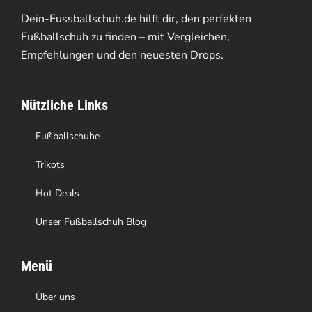
Die
Dein-Fussballschuh.de hilft dir, den perfekten
Optionen
Fußballschuh zu finden – mit Vergleichen,
Empfehlungen und den neuesten Drops.
können
auf
Nützliche Links
der
Produktseite
Fußballschuhe
gewählt
Trikots
werden
Hot Deals
Unser Fußballschuh Blog
Menü
Über uns