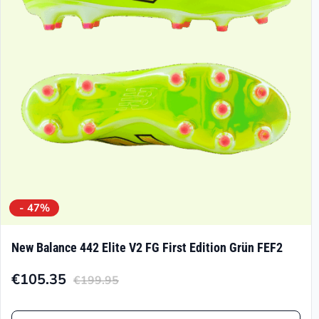
können
auf
der
Produktseite
gewählt
werden
- 47%
New Balance 442 Elite V2 FG First Edition Grün FEF2
€
105.35
€
199.95
Aktueller
Ursprünglicher
Preis
Preis
Dieses