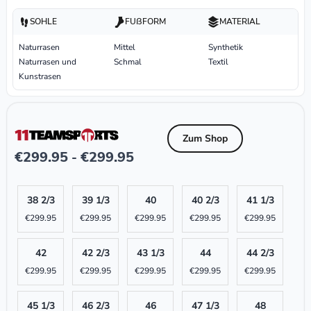
SOHLE
FUßFORM
MATERIAL
Naturrasen
Mittel
Synthetik
Naturrasen und
Schmal
Textil
Kunstrasen
Zum Shop
€
299.95
€
299.95
-
38 2/3
39 1/3
40
40 2/3
41 1/3
€
299.95
€
299.95
€
299.95
€
299.95
€
299.95
42
42 2/3
43 1/3
44
44 2/3
€
299.95
€
299.95
€
299.95
€
299.95
€
299.95
45 1/3
46 2/3
46
47 1/3
48