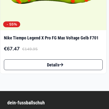
werden
- 55%
Nike Tiempo Legend X Pro FG Max Voltage Gelb F701
€
67.47
€
149.95
Aktueller
Ursprünglicher
Preis
Preis
Dieses
ist:
war:
Details
Produkt
€67.47.
€149.95
weist
mehrere
Varianten
dein-fussballschuh
auf.