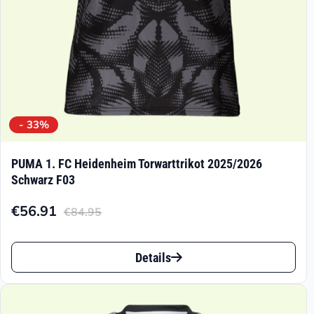
Produktseite
gewählt
werden
- 33%
PUMA 1. FC Heidenheim Torwarttrikot 2025/2026
Schwarz F03
€
56.91
€
84.95
Aktueller
Ursprünglicher
Preis
Preis
Dieses
ist:
war:
Details
Produkt
€56.91.
€84.95
weist