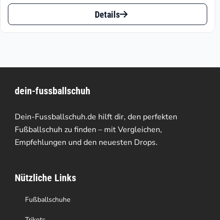
Preis
Preis
Dieses
ist:
war:
Details
Produkt
€29.22.
€64.95
weist
mehrere
Varianten
dein-fussballschuh
auf.
Die
Dein-Fussballschuh.de hilft dir, den perfekten
Optionen
Fußballschuh zu finden – mit Vergleichen,
Empfehlungen und den neuesten Drops.
können
auf
Nützliche Links
der
Produktseite
Fußballschuhe
gewählt
Trikots