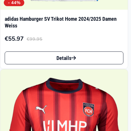
- 44%
adidas Hamburger SV Trikot Home 2024/2025 Damen
Weiss
€
55.97
€
99.95
Aktueller
Ursprünglicher
Preis
Preis
Dieses
ist:
war:
Details
Produkt
€55.97.
€99.95
weist
mehrere
Varianten
auf.
Die
Optionen