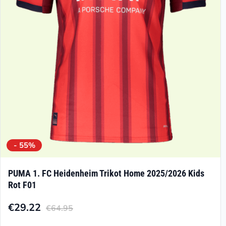
können
auf
der
Produktseite
gewählt
werden
- 55%
PUMA 1. FC Heidenheim Trikot Home 2025/2026 Kids
Rot F01
€
29.22
€
64.95
Aktueller
Ursprünglicher