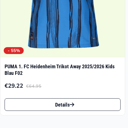
Produktseite
gewählt
werden
- 55%
PUMA 1. FC Heidenheim Trikot Away 2025/2026 Kids
Blau F02
€
29.22
€
64.95
Aktueller
Ursprünglicher
Preis
Preis
Dieses
ist:
war:
Details
Produkt
€29.22.
€64.95
weist