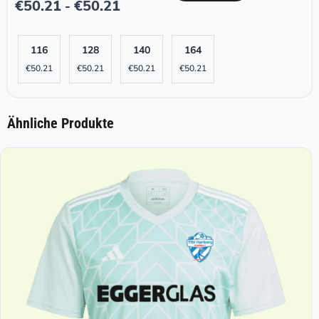
€
50.21
€
50.21
-
116
128
140
164
€
50.21
€
50.21
€
50.21
€
50.21
Ähnliche Produkte