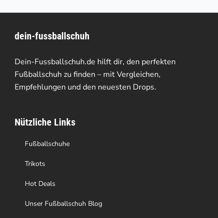
mehrere
Varianten
dein-fussballschuh
auf.
Die
Dein-Fussballschuh.de hilft dir, den perfekten
Optionen
Fußballschuh zu finden – mit Vergleichen,
Empfehlungen und den neuesten Drops.
können
auf
Nützliche Links
der
Produktseite
Fußballschuhe
gewählt
Trikots
werden
Hot Deals
Unser Fußballschuh Blog