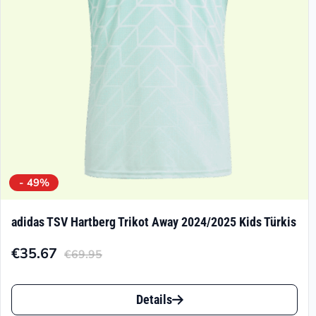
- 49%
adidas TSV Hartberg Trikot Away 2024/2025 Kids Türkis
€
35.67
€
69.95
Aktueller
Ursprünglicher
Preis
Preis
Dieses
ist:
war:
Details
Produkt