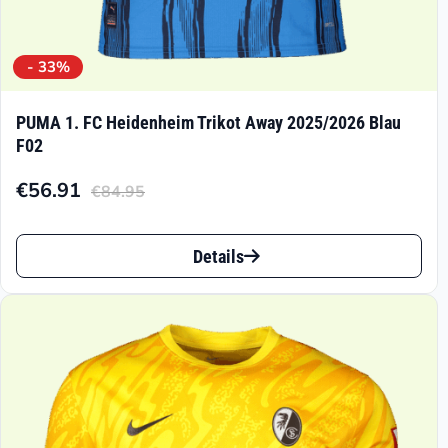
- 33%
PUMA 1. FC Heidenheim Trikot Away 2025/2026 Blau
F02
€
56.91
€
84.95
Aktueller
Ursprünglicher
Preis
Preis
Dieses
ist:
war:
Details
Produkt
€56.91.
€84.95
weist
mehrere
Varianten
auf.