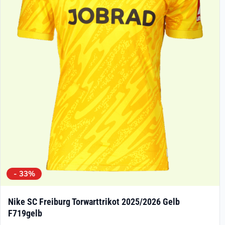
Die
Optionen
können
auf
der
Produktseite
gewählt
werden
- 33%
Nike SC Freiburg Torwarttrikot 2025/2026 Gelb
F719gelb