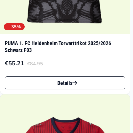
- 35%
PUMA 1. FC Heidenheim Torwarttrikot 2025/2026
Schwarz F03
€
55.21
€
84.95
Aktueller
Ursprünglicher
Preis
Preis
Dieses
ist:
war:
Details
Produkt
€55.21.
€84.95
weist
mehrere
Varianten
auf.