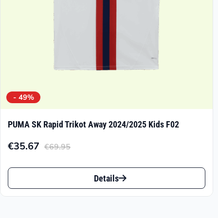
der
Produktseite
gewählt
werden
- 49%
PUMA SK Rapid Trikot Away 2024/2025 Kids F02
€
35.67
€
69.95
Aktueller
Ursprünglicher
Preis
Preis
Dieses
ist:
war:
Details
Produkt
€35.67.
€69.95
weist