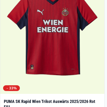
Die
Optionen
können
auf
der
Produktseite
gewählt
werden
- 33%
PUMA SK Rapid Wien Trikot Auswärts 2025/2026 Rot
F01