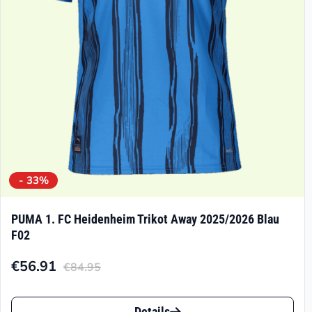
- 33%
PUMA 1. FC Heidenheim Trikot Away 2025/2026 Blau
F02
€
56.91
€
84.95
Aktueller
Ursprünglicher
Preis
Preis
Dieses
Details