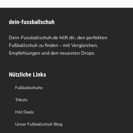
mehrere
Varianten
dein-fussballschuh
auf.
Die
Dein-Fussballschuh.de hilft dir, den perfekten
Optionen
Fußballschuh zu finden – mit Vergleichen,
Empfehlungen und den neuesten Drops.
können
auf
Nützliche Links
der
Produktseite
Fußballschuhe
gewählt
Trikots
werden
Hot Deals
Unser Fußballschuh Blog