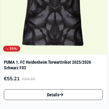
der
Produktseite
gewählt
werden
- 35%
PUMA 1. FC Heidenheim Torwarttrikot 2025/2026
Schwarz F03
€
55.21
€
84.95
Aktueller
Ursprünglicher
Preis
Preis
Dieses
ist:
war:
Details
Produkt
€55.21.
€84.95
weist