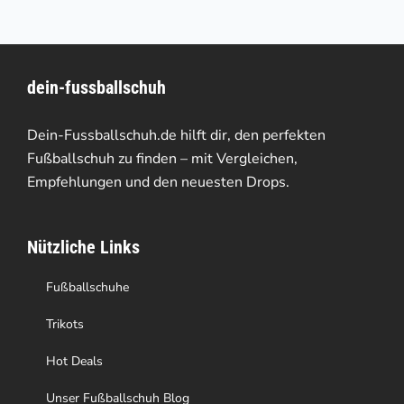
mehrere
Varianten
dein-fussballschuh
auf.
Die
Dein-Fussballschuh.de hilft dir, den perfekten
Optionen
Fußballschuh zu finden – mit Vergleichen,
Empfehlungen und den neuesten Drops.
können
auf
Nützliche Links
der
Produktseite
Fußballschuhe
gewählt
Trikots
werden
Hot Deals
Unser Fußballschuh Blog