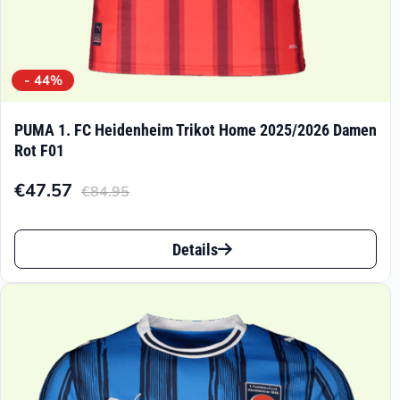
- 44%
PUMA 1. FC Heidenheim Trikot Home 2025/2026 Damen
Rot F01
€
47.57
€
84.95
Aktueller
Ursprünglicher
Preis
Preis
Dieses
ist:
war:
Details
Produkt
€47.57.
€84.95
weist
mehrere
Varianten
auf.