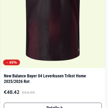
- 49%
New Balance Bayer 04 Leverkusen Trikot Home
2025/2026 Rot
€
48.42
€
94.95
Aktueller
Ursprünglicher
Preis
Preis
Dieses
Details