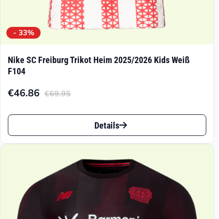
- 33%
Nike SC Freiburg Trikot Heim 2025/2026 Kids Weiß
F104
€
46.86
€
69.95
Aktueller
Ursprünglicher
Preis
Preis
Dieses
ist:
war:
Details
Produkt
€46.86.
€69.95
weist
mehrere
Varianten
auf.