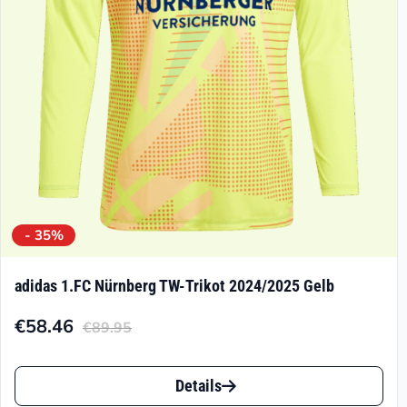
- 35%
adidas 1.FC Nürnberg TW-Trikot 2024/2025 Gelb
€
58.46
€
89.95
Aktueller
Ursprünglicher
Preis
Preis
Dieses
ist:
war:
Details
Produkt