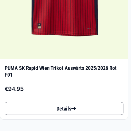
Produktseite
gewählt
werden
PUMA SK Rapid Wien Trikot Auswärts 2025/2026 Rot
F01
€
94.95
Dieses
Details
Produkt
weist