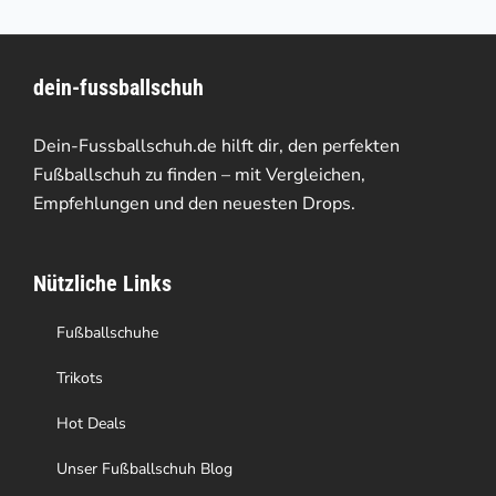
mehrere
Varianten
dein-fussballschuh
auf.
Die
Dein-Fussballschuh.de hilft dir, den perfekten
Optionen
Fußballschuh zu finden – mit Vergleichen,
Empfehlungen und den neuesten Drops.
können
auf
Nützliche Links
der
Produktseite
Fußballschuhe
gewählt
Trikots
werden
Hot Deals
Unser Fußballschuh Blog