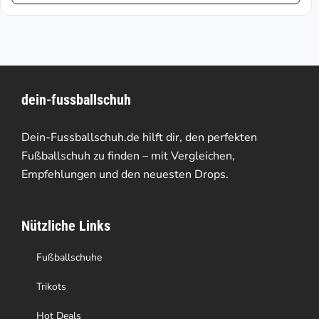
€79.90
weist
mehrere
Varianten
dein-fussballschuh
auf.
Die
Dein-Fussballschuh.de hilft dir, den perfekten
Optionen
Fußballschuh zu finden – mit Vergleichen,
Empfehlungen und den neuesten Drops.
können
auf
Nützliche Links
der
Produktseite
Fußballschuhe
gewählt
Trikots
werden
Hot Deals