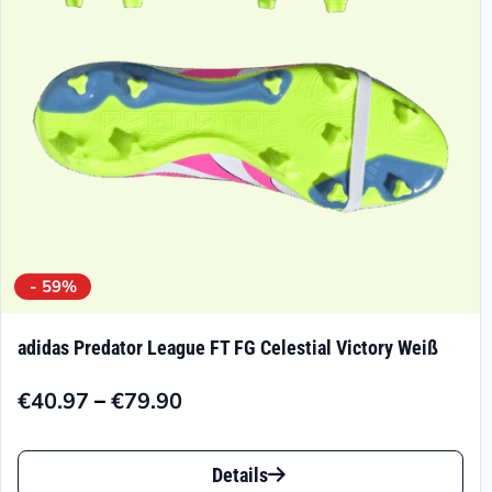
auf
der
Produktseite
gewählt
werden
- 59%
adidas Predator League FT FG Celestial Victory Weiß
–
€
40.97
€
79.90
Preisspanne:
€40.97
Dieses
bis
Details
Produkt