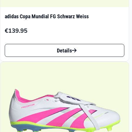
adidas Copa Mundial FG Schwarz Weiss
€
139.95
Dieses
Details
Produkt
weist
mehrere
Varianten
auf.
Die
Optionen
können