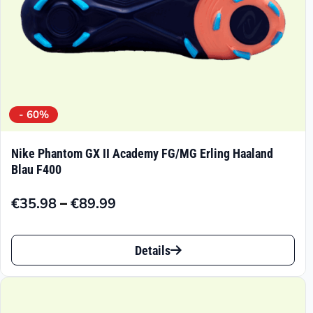
Produktseite
gewählt
werden
- 60%
Nike Phantom GX II Academy FG/MG Erling Haaland
Blau F400
–
€
35.98
€
89.99
Preisspanne:
€35.98
Dieses
bis
Details
Produkt
€89.99
weist
mehrere