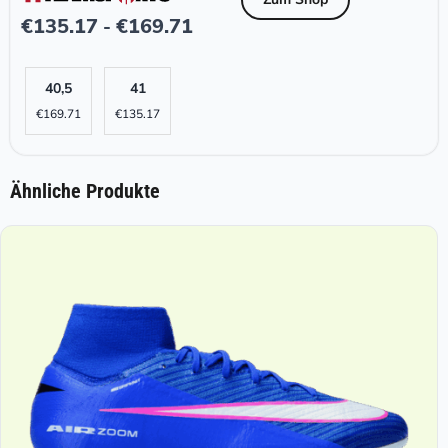
€
135.17
€
169.71
-
40,5
41
€
169.71
€
135.17
Ähnliche Produkte