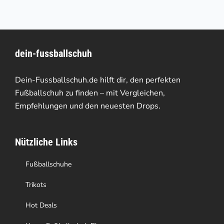
weist
mehrere
Varianten
dein-fussballschuh
auf.
Die
Dein-Fussballschuh.de hilft dir, den perfekten
Optionen
Fußballschuh zu finden – mit Vergleichen,
Empfehlungen und den neuesten Drops.
können
auf
Nützliche Links
der
Produktseite
Fußballschuhe
gewählt
Trikots
werden
Hot Deals