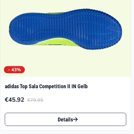
der
Produktseite
gewählt
werden
- 43%
adidas Top Sala Competition II IN Gelb
€
45.92
€
79.95
Aktueller
Ursprünglicher
Preis
Preis
Dieses
ist:
war:
Details
Produkt
€45.92.
€79.95