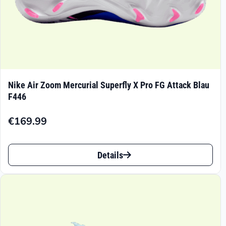
werden
Nike Air Zoom Mercurial Superfly X Pro FG Attack Blau
F446
€
169.99
Dieses
Details
Produkt
weist
mehrere
Varianten