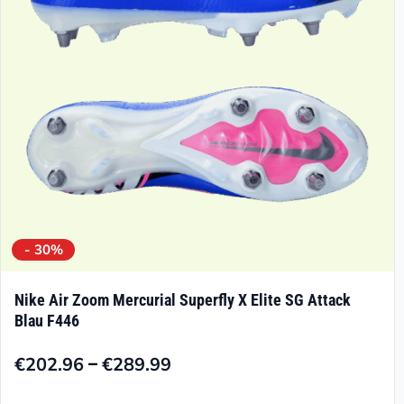
- 30%
Nike Air Zoom Mercurial Superfly X Elite SG Attack
Blau F446
–
€
202.96
€
289.99
Preisspanne:
€202.96