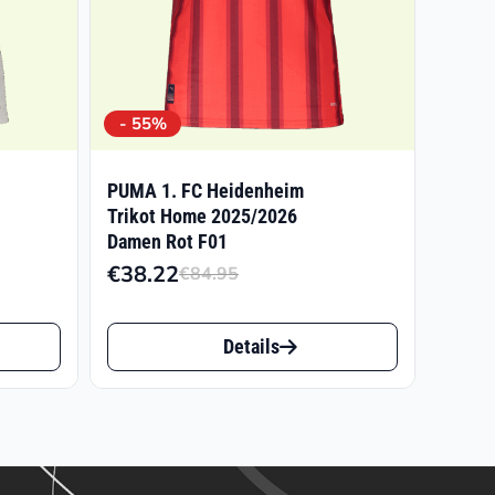
- 55%
PUMA 1. FC Heidenheim
Trikot Home 2025/2026
Damen Rot F01
€
38.22
€
84.95
licher
r
Ursprünglicher
Aktueller
Preis
Preis
Dieses
war:
ist:
Details
Produkt
€84.95
€38.22.
weist
mehrere
Varianten