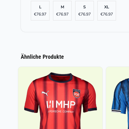
L
M
S
XL
€
76.97
€
76.97
€
76.97
€
76.97
Ähnliche Produkte