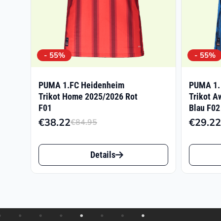
- 55%
- 55%
PUMA 1.FC Heidenheim
PUMA 1.
Trikot Home 2025/2026 Rot
Trikot A
F01
Blau F02
€
38.22
€
29.22
€
84.95
Ursprünglicher
Aktueller
Preis
Preis
Dieses
Dieses
war:
ist:
Details
Produkt
Produk
€84.95
€38.22.
weist
weist
mehrere
mehrer
Varianten
Varian