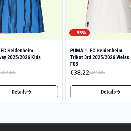
- 55%
 FC Heidenheim
PUMA 1. FC Heidenheim
way 2025/2026 Kids
Trikot 3rd 2025/2026 Weiss
F03
€
38.22
€
64.95
€
84.95
Ursprünglicher
Aktueller
Ursprüng
Aktuelle
Preis
Preis
Preis
Preis
Dieses
war:
ist:
war:
ist:
Details
Details
t
Produkt
€64.95
€29.22.
€84.95
€38.22.
weist
e
mehrere
ten
Varianten