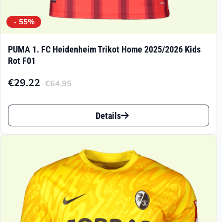
- 55%
PUMA 1. FC Heidenheim Trikot Home 2025/2026 Kids
Rot F01
€
29.22
€
64.95
Aktueller
Ursprünglicher
Preis
Preis
Dieses
ist:
war:
Details
Produkt
€29.22.
€64.95
weist
mehrere
Varianten
auf.
Die