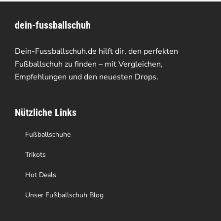
Varianten
dein-fussballschuh
auf.
Die
Dein-Fussballschuh.de hilft dir, den perfekten
Optionen
Fußballschuh zu finden – mit Vergleichen,
Empfehlungen und den neuesten Drops.
können
auf
Nützliche Links
der
Produktseite
Fußballschuhe
gewählt
Trikots
werden
Hot Deals
Unser Fußballschuh Blog