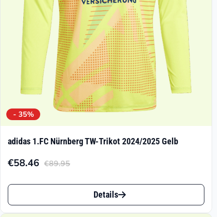
- 35%
adidas 1.FC Nürnberg TW-Trikot 2024/2025 Gelb
€
58.46
€
89.95
Aktueller
Ursprünglicher
Preis
Preis
Dieses
ist:
war:
Details
Produkt
€58.46.
€89.95