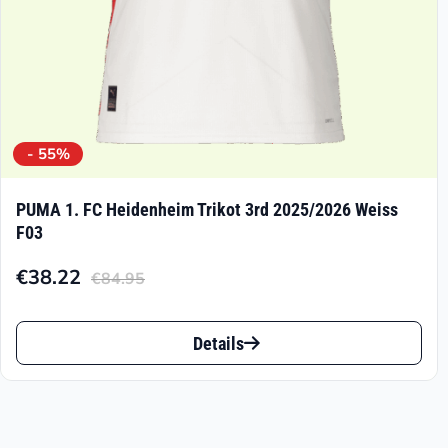
gewählt
werden
- 55%
PUMA 1. FC Heidenheim Trikot 3rd 2025/2026 Weiss
F03
€
38.22
€
84.95
Aktueller
Ursprünglicher
Preis
Preis
Dieses
ist:
war:
Details
Produkt
€38.22.
€84.95
weist
mehrere