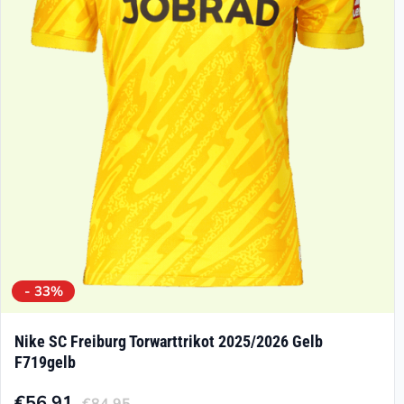
Optionen
können
auf
der
Produktseite
gewählt
werden
- 33%
Nike SC Freiburg Torwarttrikot 2025/2026 Gelb
F719gelb
€
56.91