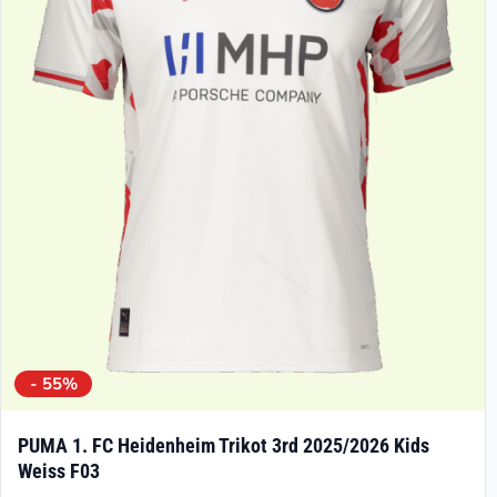
Die
Optionen
können
auf
der
Produktseite
gewählt
werden
- 55%
PUMA 1. FC Heidenheim Trikot 3rd 2025/2026 Kids
Weiss F03