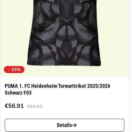
- 33%
PUMA 1. FC Heidenheim Torwarttrikot 2025/2026
Schwarz F03
€
56.91
€
84.95
Aktueller
Ursprünglicher
Preis
Preis
Dieses
ist:
war:
Details
Produkt