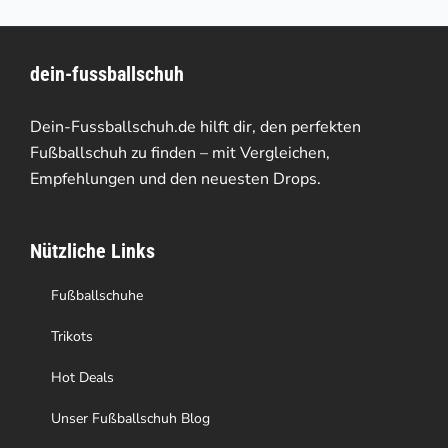
mehrere
Varianten
dein-fussballschuh
auf.
Die
Dein-Fussballschuh.de hilft dir, den perfekten
Optionen
Fußballschuh zu finden – mit Vergleichen,
Empfehlungen und den neuesten Drops.
können
auf
Nützliche Links
der
Produktseite
Fußballschuhe
gewählt
Trikots
werden
Hot Deals
Unser Fußballschuh Blog