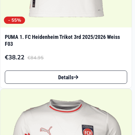
- 55%
PUMA 1. FC Heidenheim Trikot 3rd 2025/2026 Weiss
F03
€
38.22
€
84.95
Aktueller
Ursprünglicher
Preis
Preis
Dieses
ist:
war:
Details
Produkt
€38.22.
€84.95
weist
mehrere
Varianten
auf.