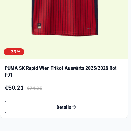
Produktseite
gewählt
werden
- 33%
PUMA SK Rapid Wien Trikot Auswärts 2025/2026 Rot
F01
€
50.21
€
74.95
Aktueller
Ursprünglicher
Preis
Preis
Dieses
ist:
war:
Details
Produkt
€50.21.
€74.95
weist