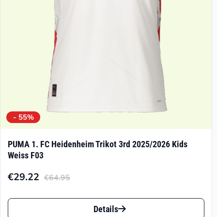
auf
der
Produktseite
gewählt
werden
- 55%
PUMA 1. FC Heidenheim Trikot 3rd 2025/2026 Kids
Weiss F03
€
29.22
€
64.95
Aktueller
Ursprünglicher
Preis
Preis
Dieses
ist:
war:
Details
Produkt