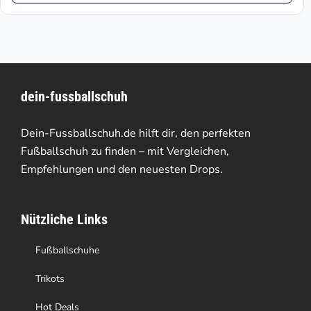
€29.22.
€64.95
weist
mehrere
Varianten
dein-fussballschuh
auf.
Die
Dein-Fussballschuh.de hilft dir, den perfekten
Optionen
Fußballschuh zu finden – mit Vergleichen,
Empfehlungen und den neuesten Drops.
können
auf
Nützliche Links
der
Produktseite
Fußballschuhe
gewählt
Trikots
werden
Hot Deals