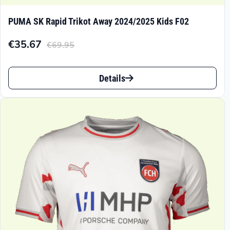
PUMA SK Rapid Trikot Away 2024/2025 Kids F02
€
35.67
€
69.95
Aktueller
Ursprünglicher
Preis
Preis
Dieses
ist:
war:
Details
Produkt
€35.67.
€69.95
weist
mehrere
Varianten
auf.
Die
Optionen
können