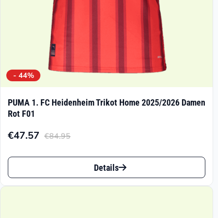
gewählt
werden
- 44%
PUMA 1. FC Heidenheim Trikot Home 2025/2026 Damen
Rot F01
€
47.57
€
84.95
Aktueller
Ursprünglicher
Preis
Preis
Dieses
ist:
war:
Details
Produkt
€47.57.
€84.95
weist
mehrere