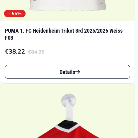
- 55%
PUMA 1. FC Heidenheim Trikot 3rd 2025/2026 Weiss
F03
€
38.22
€
84.95
Aktueller
Ursprünglicher
Preis
Preis
Dieses
ist:
war:
Details
Produkt
€38.22.
€84.95
weist
mehrere
Varianten
auf.
Die