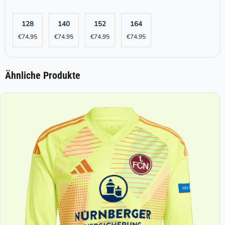
128
140
152
164
€
74.95
€
74.95
€
74.95
€
74.95
Ähnliche Produkte