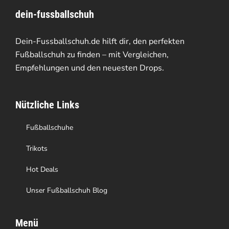
dein-fussballschuh
auf.
Die
Dein-Fussballschuh.de hilft dir, den perfekten
Optionen
Fußballschuh zu finden – mit Vergleichen,
Empfehlungen und den neuesten Drops.
können
auf
Nützliche Links
der
Produktseite
Fußballschuhe
gewählt
Trikots
werden
Hot Deals
Unser Fußballschuh Blog
Menü