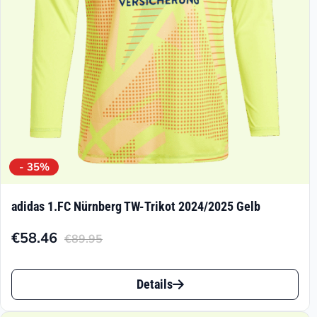
- 35%
adidas 1.FC Nürnberg TW-Trikot 2024/2025 Gelb
€
58.46
€
89.95
Aktueller
Ursprünglicher
Preis
Preis
Dieses
ist:
war:
Details
Produkt
€58.46.
€89.95