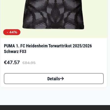
gewählt
werden
- 44%
PUMA 1. FC Heidenheim Torwarttrikot 2025/2026
Schwarz F03
€
47.57
€
84.95
Aktueller
Ursprünglicher
Preis
Preis
Dieses
ist:
war:
Details
Produkt
€47.57.
€84.95
weist
mehrere
Varianten