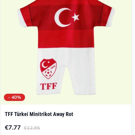
Optionen
können
auf
der
Produktseite
gewählt
werden
- 40%
TFF Türkei Minitrikot Away Rot
€
7.77
€
12.95
Aktueller
Ursprünglicher