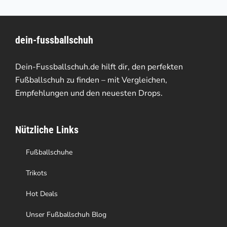
mehrere
Varianten
dein-fussballschuh
auf.
Die
Dein-Fussballschuh.de hilft dir, den perfekten
Optionen
Fußballschuh zu finden – mit Vergleichen,
Empfehlungen und den neuesten Drops.
können
auf
Nützliche Links
der
Produktseite
Fußballschuhe
gewählt
Trikots
werden
Hot Deals
Unser Fußballschuh Blog