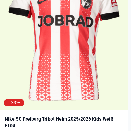
Die
Optionen
können
auf
der
Produktseite
gewählt
werden
- 33%
Nike SC Freiburg Trikot Heim 2025/2026 Kids Weiß
F104