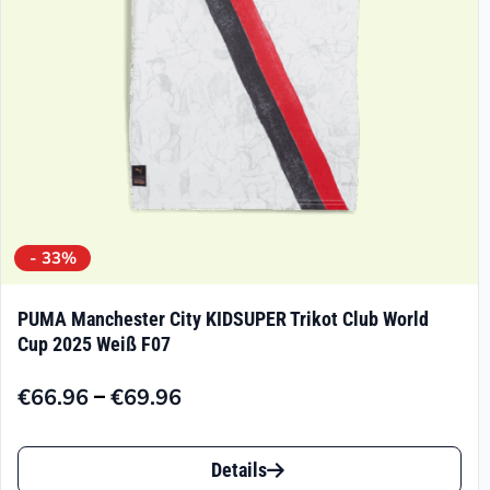
- 33%
PUMA Manchester City KIDSUPER Trikot Club World
Cup 2025 Weiß F07
–
€
66.96
€
69.96
Preisspanne:
€66.96
Dieses
bis
Details
Produkt