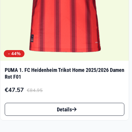
Produktseite
gewählt
werden
- 44%
PUMA 1. FC Heidenheim Trikot Home 2025/2026 Damen
Rot F01
€
47.57
€
84.95
Aktueller
Ursprünglicher
Preis
Preis
Dieses
ist:
war:
Details
Produkt
€47.57.
€84.95
weist