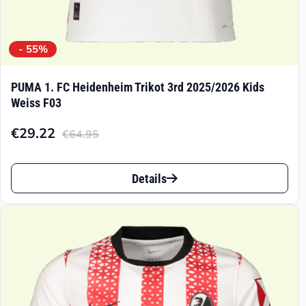
- 55%
PUMA 1. FC Heidenheim Trikot 3rd 2025/2026 Kids
Weiss F03
€
29.22
€
64.95
Aktueller
Ursprünglicher
Preis
Preis
Dieses
ist:
war:
Details
Produkt
€29.22.
€64.95
weist
mehrere
Varianten
auf.