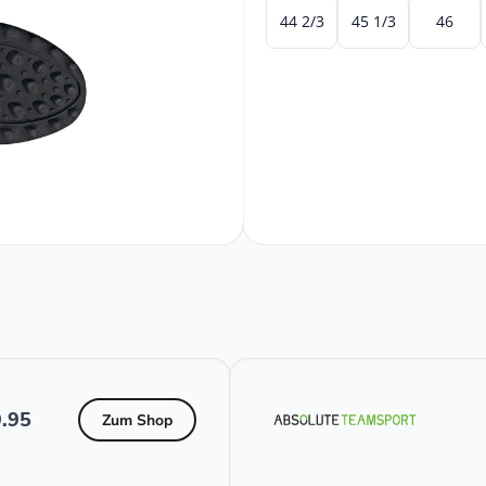
44 2/3
45 1/3
46
.95
Zum Shop