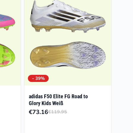
- 39%
adidas F50 Elite FG Road to
Glory Kids Weiß
€
73.16
€
119.95
Ursprünglicher
Aktueller
sspanne:
Preis
Preis
43
war:
ist: