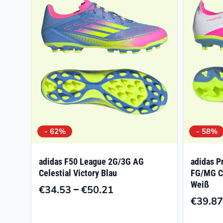
- 62%
- 58%
adidas F50 League 2G/3G AG
adidas P
Celestial Victory Blau
FG/MG Ce
Weiß
–
€
34.53
€
50.21
Preisspanne:
€
39.87
€34.53
bis