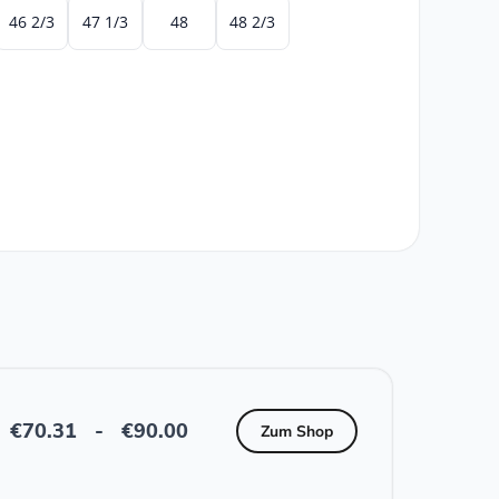
46 2/3
47 1/3
48
48 2/3
€
70.31
-
€
90.00
Zum Shop