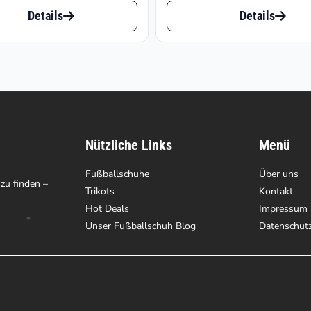
Dieses
bis
€150
Details
Details
t
Produkt
€81.90
weist
e
mehrere
ten
Varianten
auf.
Nützliche Links
Menü
Die
en
Fußballschuhe
Optionen
Über uns
 zu finden –
Trikots
Kontakt
können
Hot Deals
Impressum
auf
Unser Fußballschuh Blog
Datenschut
der
tseite
Produktseite
t
gewählt