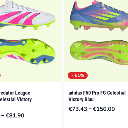
- 51%
redator League
adidas F50 Pro FG Celestial
lestial Victory
Victory Blau
–
€
73.43
€
150.00
Prei
–
€
81.90
Preisspanne:
€73.
€39.87
bis