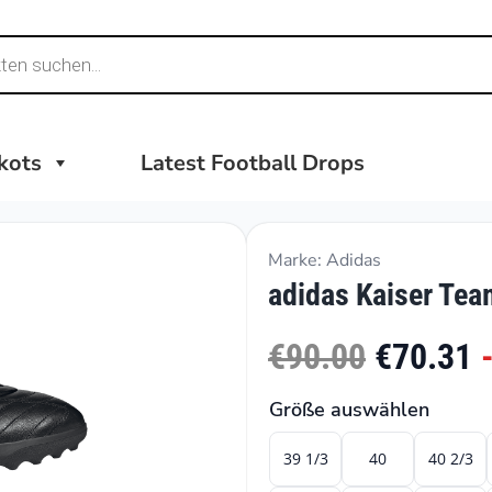
ikots
Latest Football Drops
Marke: Adidas
adidas Kaiser Tea
€90.00
€70.31
Größe auswählen
39 1/3
40
40 2/3