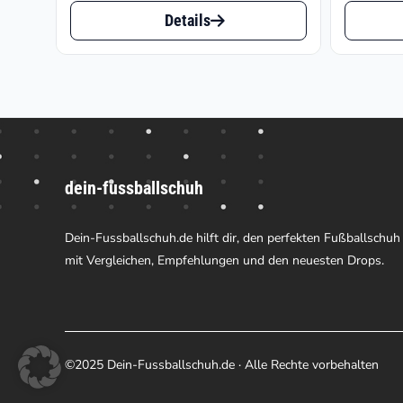
Dieses
Dieses
€50.21
Details
Produkt
Produk
weist
weist
mehrere
mehrer
Varianten
Varian
auf.
auf.
dein-fussballschuh
Die
Die
Optionen
Option
Dein-Fussballschuh.de hilft dir, den perfekten Fußballschuh
können
können
mit Vergleichen, Empfehlungen und den neuesten Drops.
auf
auf
der
der
Produktseite
Produk
©2025 Dein-Fussballschuh.de · Alle Rechte vorbehalten
gewählt
gewähl