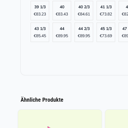
39 1/3
40
40 2/3
41 1/3
4
€
83.23
€
83.43
€
84.61
€
73.82
€
82
43 1/3
44
44 2/3
45 1/3
47 
€
85.45
€
89.95
€
89.95
€
73.69
€
89
Ähnliche Produkte