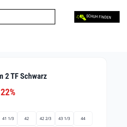
SCHUH FINDEN
m 2 TF Schwarz
-22%
41 1/3
42
42 2/3
43 1/3
44