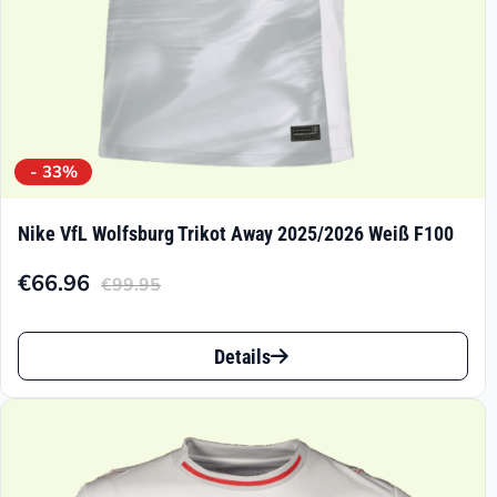
gewählt
werden
- 33%
Nike VfL Wolfsburg Trikot Away 2025/2026 Weiß F100
€
66.96
€
99.95
Aktueller
Ursprünglicher
Preis
Preis
Dieses
ist:
war:
Details
Produkt
€66.96.
€99.95
weist
mehrere
Varianten