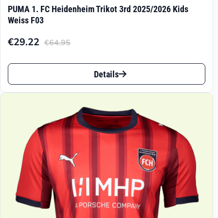
PUMA 1. FC Heidenheim Trikot 3rd 2025/2026 Kids
Weiss F03
€
29.22
€
64.95
Aktueller
Ursprünglicher
Preis
Preis
Dieses
ist:
war:
Details
Produkt
€29.22.
€64.95
weist
mehrere
Varianten
auf.
Die
Optionen
können