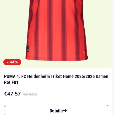
auf
der
Produktseite
gewählt
werden
- 44%
PUMA 1. FC Heidenheim Trikot Home 2025/2026 Damen
Rot F01
€
47.57
€
84.95
Aktueller
Ursprünglicher
Preis
Preis
Dieses
ist:
war:
Details
Produkt