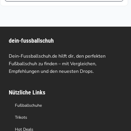
€47.57.
€84.95
weist
mehrere
Varianten
dein-fussballschuh
auf.
Die
Dein-Fussballschuh.de hilft dir, den perfekten
Optionen
Fußballschuh zu finden – mit Vergleichen,
Empfehlungen und den neuesten Drops.
können
auf
Nützliche Links
der
Produktseite
Fußballschuhe
gewählt
Trikots
werden
Hot Deals