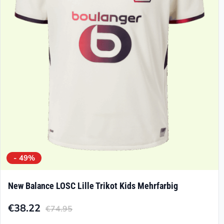
Optionen
können
auf
der
Produktseite
gewählt
werden
- 49%
New Balance LOSC Lille Trikot Kids Mehrfarbig
€
38.22
€
74.95
Aktueller
Ursprünglicher