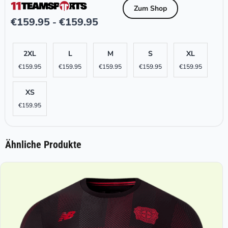
Zum Shop
€
159.95
€
159.95
-
2XL
L
M
S
XL
€
159.95
€
159.95
€
159.95
€
159.95
€
159.95
XS
€
159.95
Ähnliche Produkte