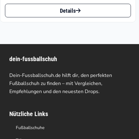
Preis
Preis
Dieses
ist:
war:
Details
Produkt
€38.22.
€74.95
weist
mehrere
Varianten
dein-fussballschuh
auf.
Die
Dein-Fussballschuh.de hilft dir, den perfekten
Optionen
Fußballschuh zu finden – mit Vergleichen,
Empfehlungen und den neuesten Drops.
können
auf
Nützliche Links
der
Produktseite
Fußballschuhe
gewählt