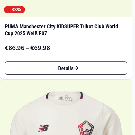
- 33%
PUMA Manchester City KIDSUPER Trikot Club World
Cup 2025 Weiß F07
–
€
66.96
€
69.96
Preisspanne:
€66.96
Dieses
bis
Details
Produkt
€69.96
weist
mehrere
Varianten
auf.
Die