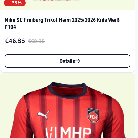
- 33%
Nike SC Freiburg Trikot Heim 2025/2026 Kids Weiß
F104
€
46.86
€
69.95
Aktueller
Ursprünglicher
Preis
Preis
Dieses
ist:
war:
Details
Produkt
€46.86.
€69.95
weist
mehrere
Varianten
auf.
Die
Optionen