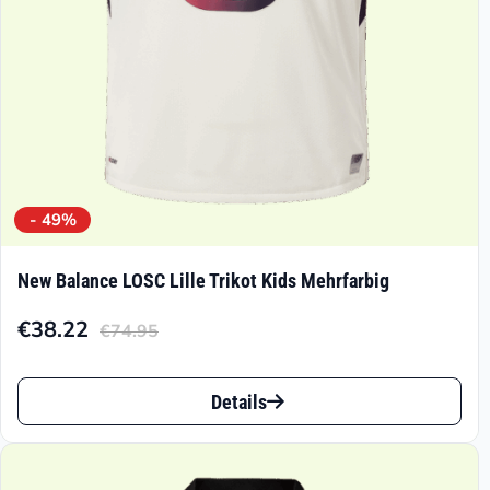
der
Produktseite
gewählt
werden
- 49%
New Balance LOSC Lille Trikot Kids Mehrfarbig
€
38.22
€
74.95
Aktueller
Ursprünglicher
Preis
Preis
Dieses
ist:
war:
Details
Produkt
€38.22.
€74.95
weist