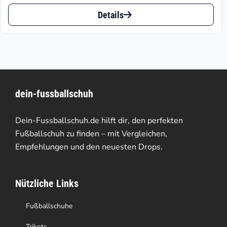
Preis
Preis
Dieses
ist:
war:
Details
Produkt
€38.22.
€84.95
weist
mehrere
Varianten
dein-fussballschuh
auf.
Die
Dein-Fussballschuh.de hilft dir, den perfekten
Optionen
Fußballschuh zu finden – mit Vergleichen,
Empfehlungen und den neuesten Drops.
können
auf
Nützliche Links
der
Produktseite
Fußballschuhe
gewählt
Trikots