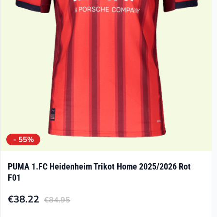
können
auf
der
Produktseite
gewählt
werden
- 55%
PUMA 1.FC Heidenheim Trikot Home 2025/2026 Rot
F01
€
38.22
€
84.95
Aktueller
Ursprünglicher