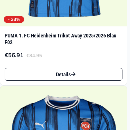
- 33%
PUMA 1. FC Heidenheim Trikot Away 2025/2026 Blau
F02
€
56.91
€
84.95
Aktueller
Ursprünglicher
Preis
Preis
Dieses
ist:
war:
Details
Produkt
€56.91.
€84.95
weist
mehrere
Varianten
auf.