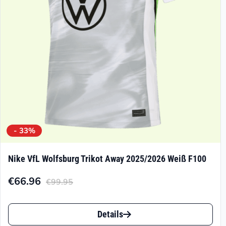
- 33%
Nike VfL Wolfsburg Trikot Away 2025/2026 Weiß F100
€
66.96
€
99.95
Aktueller
Ursprünglicher
Preis
Preis
Dieses
ist:
war:
Details
Produkt