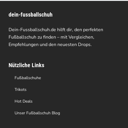
Varianten
dein-fussballschuh
auf.
Die
Dein-Fussballschuh.de hilft dir, den perfekten
Optionen
Fußballschuh zu finden – mit Vergleichen,
Empfehlungen und den neuesten Drops.
können
auf
Nützliche Links
der
Produktseite
Fußballschuhe
gewählt
Trikots
werden
Hot Deals
Unser Fußballschuh Blog