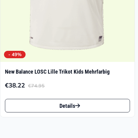
Produktseite
gewählt
werden
- 49%
New Balance LOSC Lille Trikot Kids Mehrfarbig
€
38.22
€
74.95
Aktueller
Ursprünglicher
Preis
Preis
Dieses
ist:
war:
Details
Produkt
€38.22.
€74.95
weist
mehrere