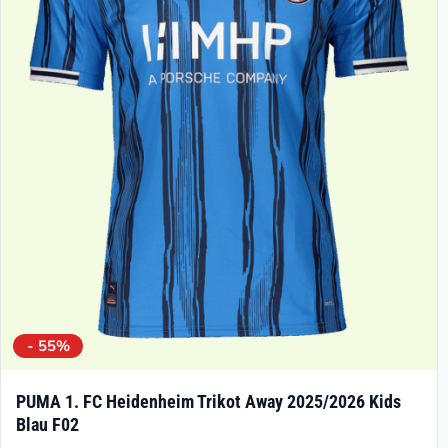
Die
Optionen
können
auf
der
Produktseite
gewählt
werden
- 55%
PUMA 1. FC Heidenheim Trikot Away 2025/2026 Kids
Blau F02