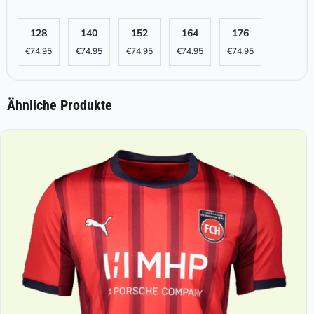
128
140
152
164
176
€
74.95
€
74.95
€
74.95
€
74.95
€
74.95
Ähnliche Produkte