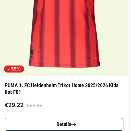
- 55%
PUMA 1. FC Heidenheim Trikot Home 2025/2026 Kids
Rot F01
€
29.22
€
64.95
Aktueller
Ursprünglicher
Preis
Preis
Dieses
ist:
war:
Details
Produkt