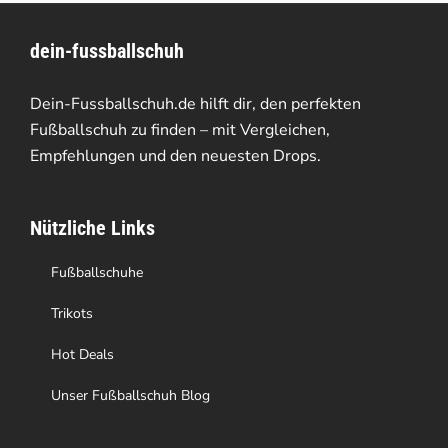
Varianten
dein-fussballschuh
auf.
Die
Dein-Fussballschuh.de hilft dir, den perfekten
Optionen
Fußballschuh zu finden – mit Vergleichen,
Empfehlungen und den neuesten Drops.
können
auf
Nützliche Links
der
Produktseite
Fußballschuhe
gewählt
Trikots
werden
Hot Deals
Unser Fußballschuh Blog