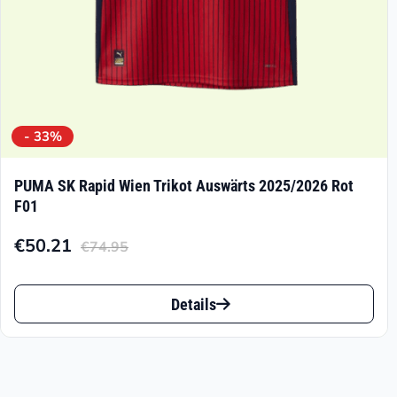
gewählt
werden
- 33%
PUMA SK Rapid Wien Trikot Auswärts 2025/2026 Rot
F01
€
50.21
€
74.95
Aktueller
Ursprünglicher
Preis
Preis
Dieses
ist:
war:
Details
Produkt
€50.21.
€74.95
weist
mehrere