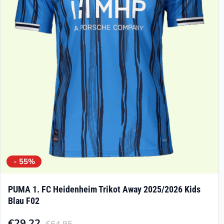
Optionen
können
auf
der
Produktseite
gewählt
werden
- 55%
PUMA 1. FC Heidenheim Trikot Away 2025/2026 Kids
Blau F02
€
29.22