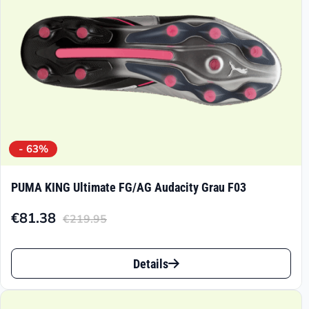
der
Produktseite
gewählt
werden
- 63%
PUMA KING Ultimate FG/AG Audacity Grau F03
€
81.38
€
219.95
Aktueller
Ursprünglicher
Preis
Preis
Dieses
ist:
war:
Details
Produkt
€81.38.
€219.95
weist