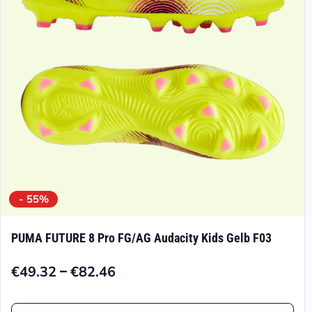
können
auf
der
Produktseite
gewählt
werden
- 55%
PUMA FUTURE 8 Pro FG/AG Audacity Kids Gelb F03
–
€
49.32
€
82.46
Preisspanne:
€49.32
Dieses