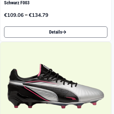
Schwarz F003
–
€
109.06
€
134.79
Preisspanne:
€109.06
Dieses
bis
Details
Produkt
€134.79
weist
mehrere
Varianten
auf.
Die
Optionen
können
auf