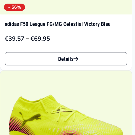
- 56%
adidas F50 League FG/MG Celestial Victory Blau
–
€
39.57
€
69.95
Preisspanne:
€39.57
Dieses
bis
Details
Produkt
€69.95
weist
mehrere
Varianten
auf.
Die
Optionen