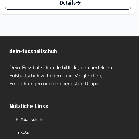
bis
Details
Produkt
€82.46
weist
mehrere
Varianten
dein-fussballschuh
auf.
Die
Dein-Fussballschuh.de hilft dir, den perfekten
Optionen
Fußballschuh zu finden – mit Vergleichen,
Empfehlungen und den neuesten Drops.
können
auf
Nützliche Links
der
Produktseite
Fußballschuhe
gewählt
Trikots