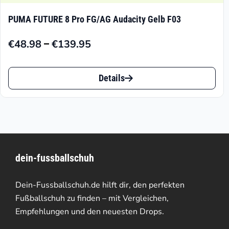
mehrere
PUMA FUTURE 8 Pro FG/AG Audacity Gelb F03
Varianten
–
€
48.98
€
139.95
auf.
Preisspanne:
€48.98
Die
Dieses
bis
Details
Optionen
Produkt
€139.95
können
weist
auf
mehrere
der
Varianten
Produktseite
dein-fussballschuh
auf.
gewählt
Die
Dein-Fussballschuh.de hilft dir, den perfekten
werden
Optionen
Fußballschuh zu finden – mit Vergleichen,
Empfehlungen und den neuesten Drops.
können