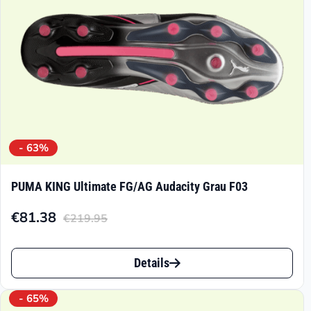
der
Produktseite
gewählt
werden
- 63%
PUMA KING Ultimate FG/AG Audacity Grau F03
€
81.38
€
219.95
Aktueller
Ursprünglicher
Preis
Preis
Dieses
ist:
war:
Details
Produkt
€81.38.
€219.95
weist
- 65%