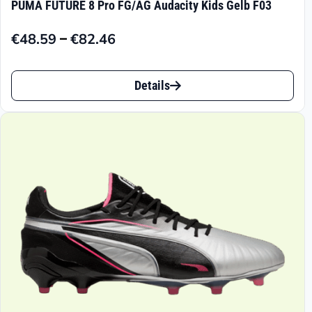
PUMA FUTURE 8 Pro FG/AG Audacity Kids Gelb F03
–
€
48.59
€
82.46
Preisspanne:
€48.59
Dieses
bis
Details
Produkt
€82.46
weist
mehrere
Varianten
auf.
Die
Optionen
können
auf