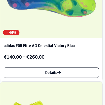
- 46%
adidas F50 Elite AG Celestial Victory Blau
–
€
140.00
€
260.00
Preisspanne:
€140.00
Dieses
bis
Details
Produkt
€260.00
weist
mehrere
Varianten