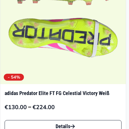
auf
der
Produktseite
gewählt
werden
- 54%
adidas Predator Elite FT FG Celestial Victory Weiß
–
€
130.00
€
224.00
Preisspanne:
€130.00
Dieses
bis
Details