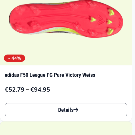
Produktseite
gewählt
werden
- 44%
adidas F50 League FG Pure Victory Weiss
–
€
52.79
€
94.95
Preisspanne:
€52.79
Dieses
bis
Details
Produkt
€94.95
weist