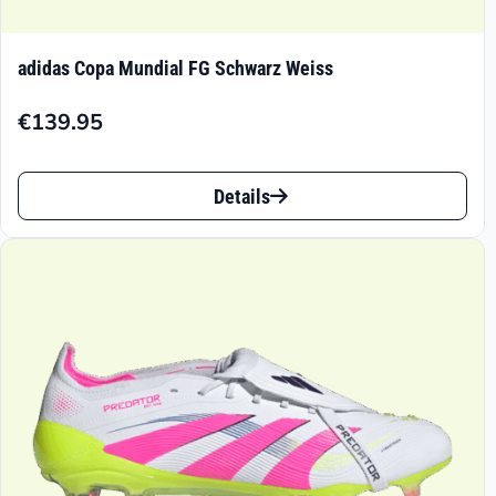
adidas Copa Mundial FG Schwarz Weiss
€
139.95
Dieses
Details
Produkt
weist
mehrere
Varianten
auf.
Die
Optionen
können