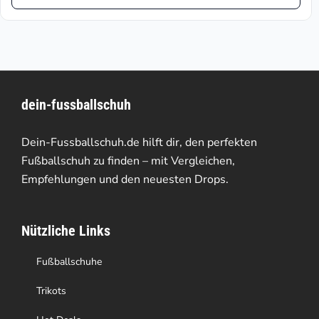
Produkt
€224.00
weist
mehrere
Varianten
dein-fussballschuh
auf.
Die
Dein-Fussballschuh.de hilft dir, den perfekten
Optionen
Fußballschuh zu finden – mit Vergleichen,
Empfehlungen und den neuesten Drops.
können
auf
Nützliche Links
der
Produktseite
Fußballschuhe
gewählt
Trikots
werden