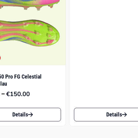
Prei
€48.
bis
€139
50 Pro FG Celestial
Blau
–
€
150.00
Preisspanne:
€73.59
Dieses
bis
Details
Details
t
Produkt
€150.00
weist