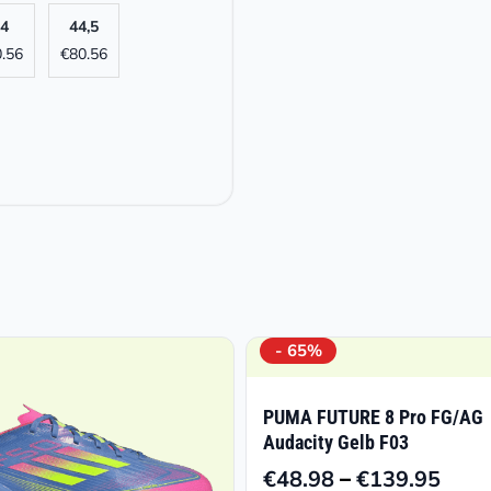
4
44,5
.56
€
80.56
- 65%
PUMA FUTURE 8 Pro FG/AG
Audacity Gelb F03
–
€
48.98
€
139.95