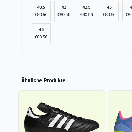
40,5
42
42,5
43
4
€
80.56
€
80.56
€
80.56
€
80.56
€
80
45
€
80.56
Ähnliche Produkte