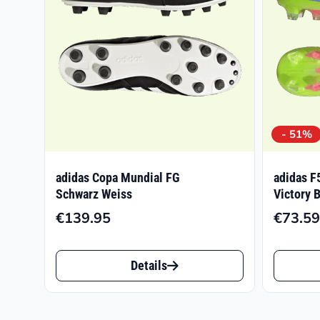
- 51%
adidas Copa Mundial FG
adidas F
Schwarz Weiss
Victory 
€
139.95
€
73.59
Dieses
Dieses
Details
Produkt
Produk
weist
weist