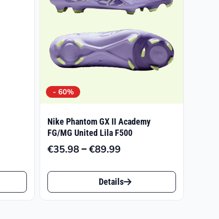
sspanne:
98
.95
- 60%
Nike Phantom GX II Academy
FG/MG United Lila F500
–
€
35.98
€
89.99
Preisspanne:
€35.98
Dieses
bis
Details
Produkt
€89.99
weist