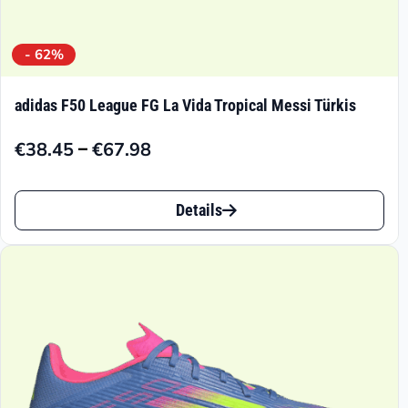
- 62%
adidas F50 League FG La Vida Tropical Messi Türkis
–
€
38.45
€
67.98
Preisspanne:
€38.45
Dieses
bis
Details
Produkt
€67.98
weist
mehrere
Varianten
auf.
Die