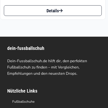
€39.57
Dieses
bis
Details
Produkt
€69.95
weist
mehrere
Varianten
dein-fussballschuh
auf.
Die
Dein-Fussballschuh.de hilft dir, den perfekten
Optionen
Fußballschuh zu finden – mit Vergleichen,
Empfehlungen und den neuesten Drops.
können
auf
Nützliche Links
der
Produktseite
Fußballschuhe