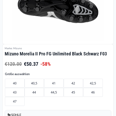
Marke: Mizuno
Mizuno Morelia II Pro FG Unlimited Black Schwarz F03
€120.00
€50.37
-58%
Größe auswählen
40
40,5
41
42
42,5
43
44
44,5
45
46
47
SOHLE