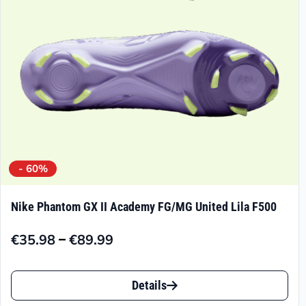
auf
der
Produktseite
gewählt
werden
- 60%
Nike Phantom GX II Academy FG/MG United Lila F500
–
€
35.98
€
89.99
Preisspanne:
€35.98
Dieses
bis
Details
Produkt
€89.99