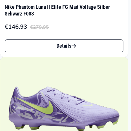
Nike Phantom Luna II Elite FG Mad Voltage Silber
Schwarz F003
€
146.93
€
279.95
Aktueller
Ursprünglicher
Preis
Preis
Dieses
ist:
war:
Details
Produkt
€146.93.
€279.95
weist
mehrere
Varianten
auf.
Die
Optionen
können