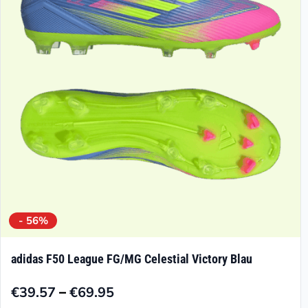
Optionen
können
auf
der
Produktseite
gewählt
werden
- 56%
adidas F50 League FG/MG Celestial Victory Blau
–
€
39.57
€
69.95
Preisspanne: