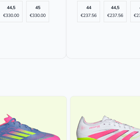
44,5
45
44
44,5
€
330.00
€
330.00
€
237.56
€
237.56
€
2