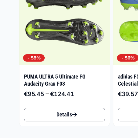
- 58%
- 56%
PUMA ULTRA 5 Ultimate FG
adidas 
Audacity Grau F03
Celestial
–
€
95.45
€
124.41
€
39.57
Preisspanne:
€95.45
Dieses
Dieses
bis
Details
Produkt
Produk
€124.41
weist
weist