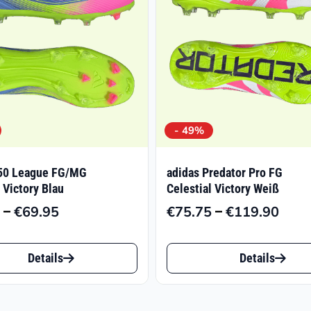
- 49%
F50 League FG/MG
adidas Predator Pro FG
 Victory Blau
Celestial Victory Weiß
–
–
€
69.95
€
75.75
€
119.90
Preisspanne:
Prei
€39.57
€75.
Dieses
bis
bis
Details
Details
t
Produkt
€69.95
€119
weist