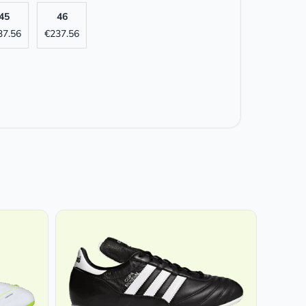
45
46
37.56
€
237.56