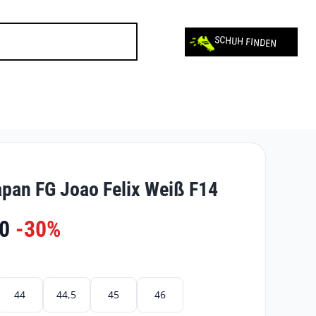
SCHUH FINDEN
pan FG Joao Felix Weiß F14
0
-30%
44
44,5
45
46