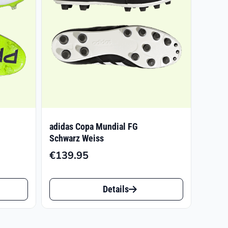
adidas Copa Mundial FG
Schwarz Weiss
€
139.95
sspanne:
75
Dieses
Details
Produkt
.90
weist