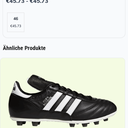
€
45.73
€
45.73
-
46
€
45.73
Ähnliche Produkte