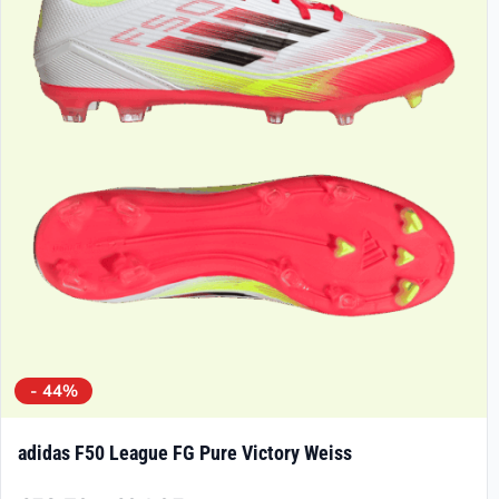
Die
Optionen
können
auf
der
Produktseite
gewählt
werden
- 44%
adidas F50 League FG Pure Victory Weiss