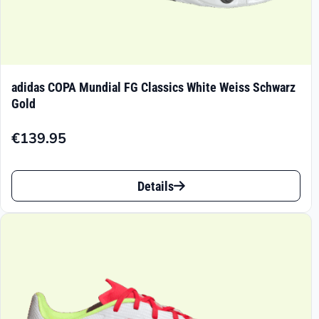
adidas COPA Mundial FG Classics White Weiss Schwarz
Gold
€
139.95
Dieses
Details
Produkt
weist
mehrere
Varianten
auf.