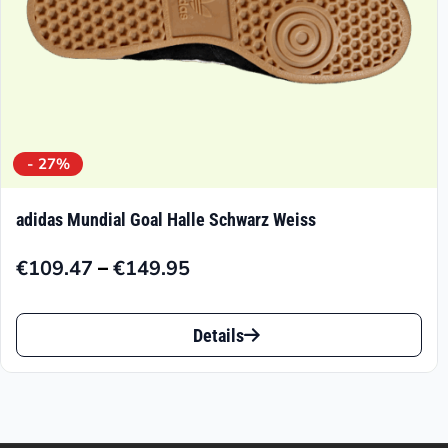
Produktseite
gewählt
werden
- 27%
adidas Mundial Goal Halle Schwarz Weiss
–
€
109.47
€
149.95
Preisspanne:
€109.47
Dieses
bis
Details
Produkt
€149.95
weist
mehrere