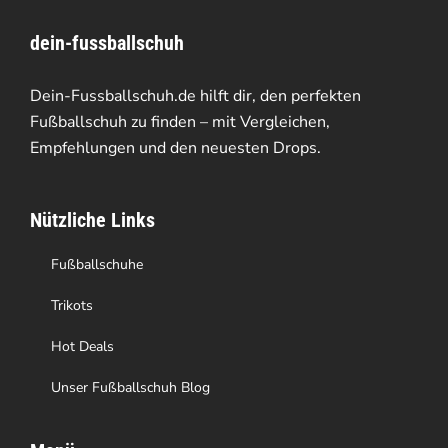
Varianten
dein-fussballschuh
auf.
Die
Dein-Fussballschuh.de hilft dir, den perfekten
Optionen
Fußballschuh zu finden – mit Vergleichen,
Empfehlungen und den neuesten Drops.
können
auf
Nützliche Links
der
Produktseite
Fußballschuhe
gewählt
Trikots
werden
Hot Deals
Unser Fußballschuh Blog