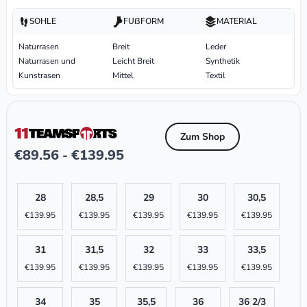
SOHLE
FUßFORM
MATERIAL
Naturrasen
Breit
Leder
Naturrasen und
Leicht Breit
Synthetik
Kunstrasen
Mittel
Textil
Zum Shop
€
89.56
€
139.95
-
28
28,5
29
30
30,5
€
139.95
€
139.95
€
139.95
€
139.95
€
139.95
31
31,5
32
33
33,5
€
139.95
€
139.95
€
139.95
€
139.95
€
139.95
34
35
35,5
36
36 2/3