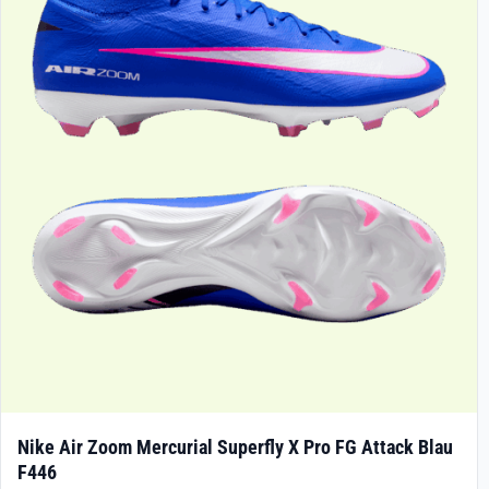
Die
Optionen
können
auf
der
Produktseite
gewählt
werden
Nike Air Zoom Mercurial Superfly X Pro FG Attack Blau
F446