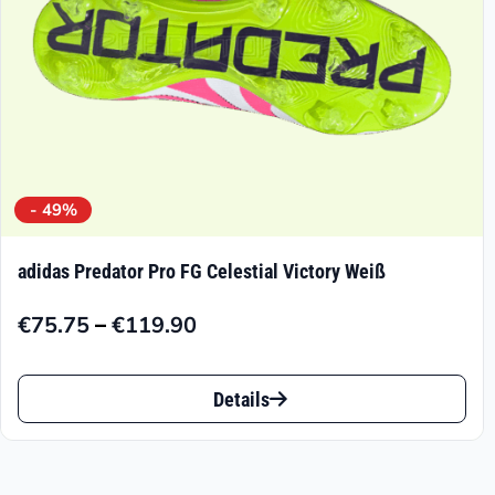
Produktseite
gewählt
werden
- 49%
adidas Predator Pro FG Celestial Victory Weiß
–
€
75.75
€
119.90
Preisspanne:
€75.75
Dieses
bis
Details
Produkt
€119.90
weist