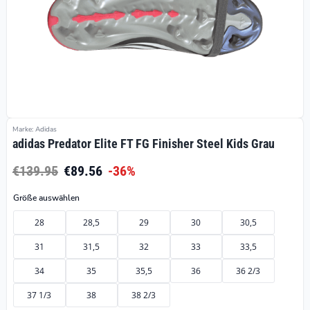
Marke: Adidas
adidas Predator Elite FT FG Finisher Steel Kids Grau
€139.95
€89.56
-36%
Größe auswählen
28
28,5
29
30
30,5
31
31,5
32
33
33,5
34
35
35,5
36
36 2/3
37 1/3
38
38 2/3