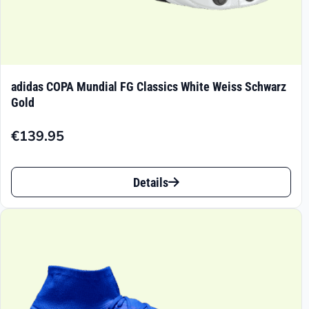
adidas COPA Mundial FG Classics White Weiss Schwarz
Gold
€
139.95
Dieses
Details
Produkt
weist
mehrere
Varianten
auf.