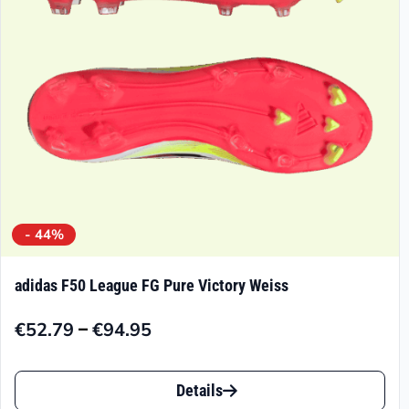
- 44%
adidas F50 League FG Pure Victory Weiss
–
€
52.79
€
94.95
Preisspanne:
€52.79
Dieses
bis
Details
Produkt