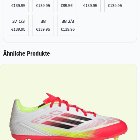
€
139.95
€
139.95
€
89.56
€
139.95
€
139.95
37 1/3
38
38 2/3
€
139.95
€
139.95
€
139.95
Ähnliche Produkte