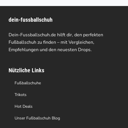
mehrere
Varianten
dein-fussballschuh
auf.
Die
Dein-Fussballschuh.de hilft dir, den perfekten
Optionen
Fußballschuh zu finden – mit Vergleichen,
Empfehlungen und den neuesten Drops.
können
auf
Nützliche Links
der
Produktseite
Fußballschuhe
gewählt
Trikots
werden
Hot Deals
Unser Fußballschuh Blog