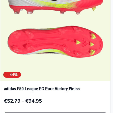
können
auf
der
Produktseite
gewählt
werden
- 44%
adidas F50 League FG Pure Victory Weiss
–
€
52.79
€
94.95
Preisspanne:
€52.79
Dieses