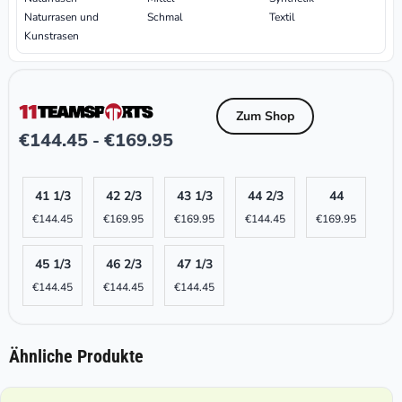
Naturrasen und
Schmal
Textil
Kunstrasen
Zum Shop
€
144.45
€
169.95
-
41 1/3
42 2/3
43 1/3
44 2/3
44
€
144.45
€
169.95
€
169.95
€
144.45
€
169.95
45 1/3
46 2/3
47 1/3
€
144.45
€
144.45
€
144.45
Ähnliche Produkte