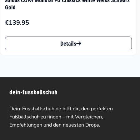
adidas COPA Mundial FG Classics White Weiss Schwarz
Gold
€
139.95
Dieses
Details
Produkt
weist
mehrere
Varianten
dein-fussballschuh
auf.
Die
Dein-Fussballschuh.de hilft dir, den perfekten
Optionen
Fußballschuh zu finden – mit Vergleichen,
Empfehlungen und den neuesten Drops.
können
auf