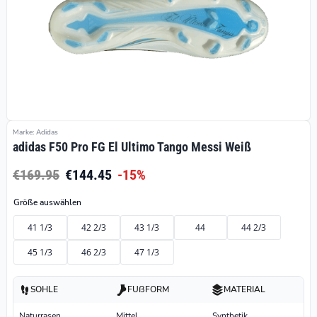
Marke: Adidas
adidas F50 Pro FG El Ultimo Tango Messi Weiß
€169.95
€144.45
-15%
Größe auswählen
41 1/3
42 2/3
43 1/3
44
44 2/3
45 1/3
46 2/3
47 1/3
SOHLE
FUßFORM
MATERIAL
Naturrasen
Mittel
Synthetik