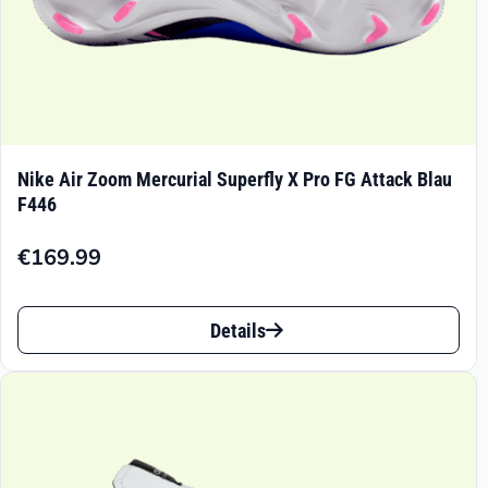
werden
Nike Air Zoom Mercurial Superfly X Pro FG Attack Blau
F446
€
169.99
Dieses
Details
Produkt
weist
mehrere
Varianten