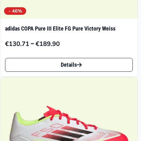
- 46%
adidas COPA Pure III Elite FG Pure Victory Weiss
–
€
130.71
€
189.90
Preisspanne:
€130.71
Dieses
bis
Details
Produkt
€189.90
weist
mehrere
Varianten
auf.
Die
Optionen