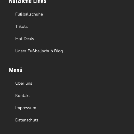
Nützliche Links
der
Produktseite
Fußballschuhe
gewählt
Trikots
werden
Hot Deals
Unser Fußballschuh Blog
Menü
Über uns
Kontakt
Impressum
Datenschutz