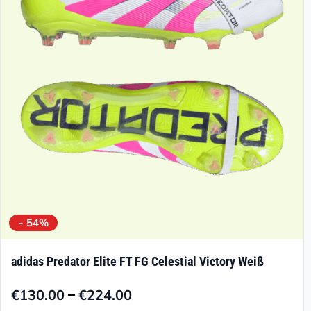
Optionen
können
auf
der
Produktseite
gewählt
werden
- 54%
adidas Predator Elite FT FG Celestial Victory Weiß
–
€
130.00
€
224.00
Preisspanne: