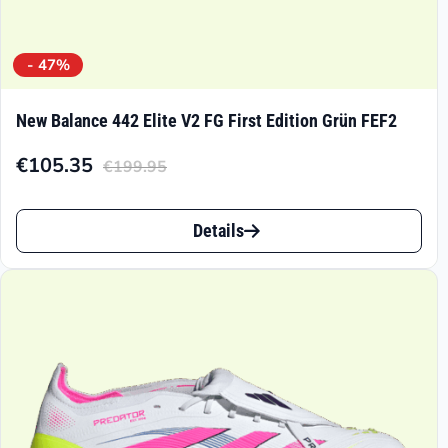
- 47%
New Balance 442 Elite V2 FG First Edition Grün FEF2
€
105.35
€
199.95
Aktueller
Ursprünglicher
Preis
Preis
Dieses
ist:
war:
Details
Produkt
€105.35.
€199.95
weist
mehrere
Varianten
auf.
Die