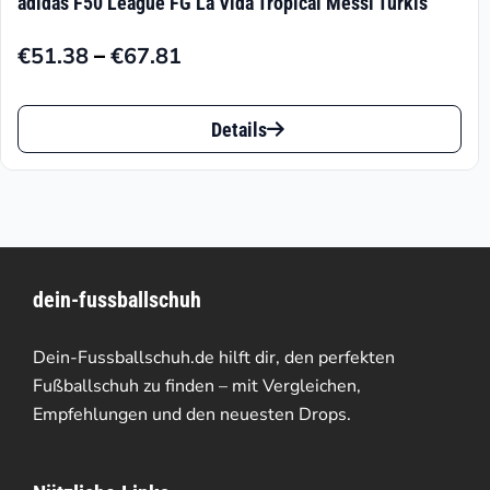
adidas F50 League FG La Vida Tropical Messi Türkis
–
€
51.38
€
67.81
Preisspanne:
€51.38
Dieses
bis
Details
Produkt
€67.81
weist
mehrere
Varianten
dein-fussballschuh
auf.
Die
Dein-Fussballschuh.de hilft dir, den perfekten
Optionen
Fußballschuh zu finden – mit Vergleichen,
Empfehlungen und den neuesten Drops.
können
auf