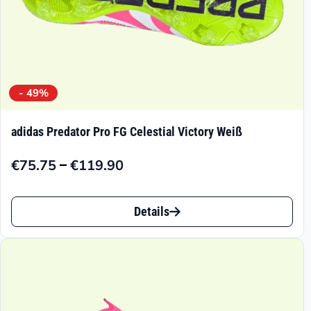
gewählt
werden
- 49%
adidas Predator Pro FG Celestial Victory Weiß
–
€
75.75
€
119.90
Preisspanne:
€75.75
Dieses
bis
Details
Produkt
€119.90
weist
mehrere
Varianten