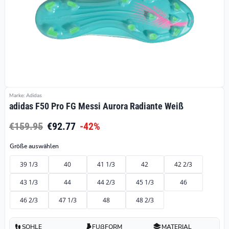
Marke: Adidas
adidas F50 Pro FG Messi Aurora Radiante Weiß
€159.95
€92.77
-42%
Größe auswählen
39 1/3
40
41 1/3
42
42 2/3
43 1/3
44
44 2/3
45 1/3
46
46 2/3
47 1/3
48
48 2/3
SOHLE
FUßFORM
MATERIAL